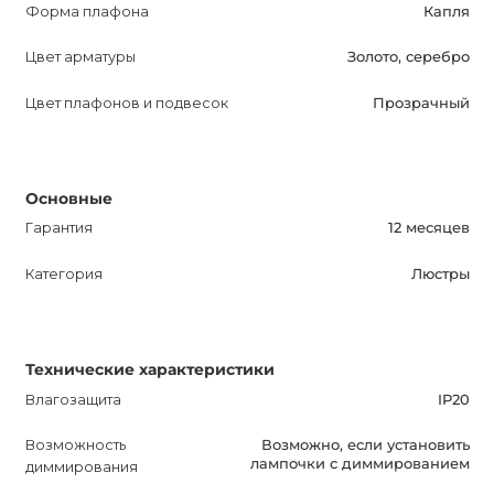
Форма плафона
Капля
SPARKS Дизайнерская люстра - это идеальный выбор
Цвет арматуры
Золото, серебро
для тех, кто ценит стиль и элегантность. Она преобразит
ваш интерьер, создаст уникальную атмосферу и
Цвет плафонов и подвесок
Прозрачный
подарит вам комфорт и уют. Не упустите возможность
приобрести этот изысканный и функциональный
светильник и сделать ваше пространство еще
Основные
привлекательнее.
Гарантия
12 месяцев
Категория
Люстры
Технические характеристики
Влагозащита
IP20
Возможность
Возможно, если установить
лампочки с диммированием
диммирования