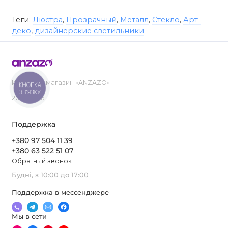
Теги:
Люстра
,
Прозрачный
,
Металл
,
Стекло
,
Арт-
деко
,
дизайнерские светильники
Интернет-магазин «ANZAZO»
КНОПКА
ЗВ'ЯЗКУ
2019-2026
Поддержка
+380 97 504 11 39
+380 63 522 51 07
Обратный звонок
Будні, з 10:00 до 17:00
Поддержка в мессенджере
Мы в сети