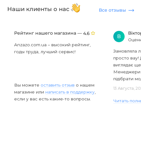
Наши клиенты о нас
Все отзывы
Рейтинг нашего магазина —
Вікт
4.6
В
Оцени
Anzazo.com.ua – высокий рейтинг,
Замовляла л
годы труда, лучший сервис!
просто вау! 
виглядає ще
Менеджери в
підібрати мод
Вы можете
оставить отзыв
о нашем
13 Августа, 2
магазине или
написать в поддержку
,
если у вас есть какие-то вопросы.
Читать полн