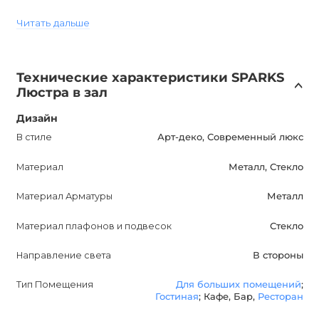
любому помещению.
Читать дальше
Особенностью этой люстры является возможность
диммирования, если использовать диммируемые лампы.
Технические характеристики SPARKS
Благодаря этой функции можно легко регулировать
Люстра в зал
яркость света и создавать идеальную атмосферу в
помещении.
Дизайн
В стиле
Арт-деко, Современный люкс
Люстра SPARKS имеет степень защиты IP20, что
Материал
Металл, Стекло
обеспечивает надежную влагозащиту и подходит для
установки внутри помещений. Панель предусматривает
Материал Арматуры
Металл
установку 12 ламп с цоколем G9, которые не включены в
комплект.
Материал плафонов и подвесок
Стекло
Направление света
В стороны
Купить люстру SPARKS можно только в интернет-
магазине AnzAzo. Мы предлагаем бесплатную доставку
Тип Помещения
Для больших помещений
;
по всей Украине, гарантию на товар и самые лучшие
Гостиная
; Кафе, Бар,
Ресторан
цены и скидки.