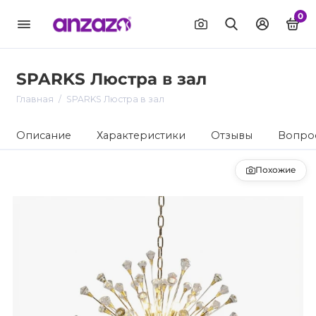
0
SPARKS Люстра в зал
Главная
SPARKS Люстра в зал
Описание
Характеристики
Отзывы
Вопрос
Похожие