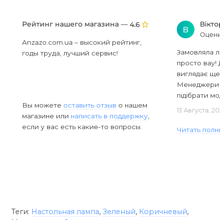
Рейтинг нашего магазина —
Вікт
4.6
В
Оцени
Anzazo.com.ua – высокий рейтинг,
Замовляла л
годы труда, лучший сервис!
просто вау! 
виглядає ще
Менеджери в
підібрати мод
Вы можете
оставить отзыв
о нашем
13 Августа, 2
магазине или
написать в поддержку
,
если у вас есть какие-то вопросы.
Читать полн
Теги:
Настольная лампа
,
Зеленый
,
Коричневый
,