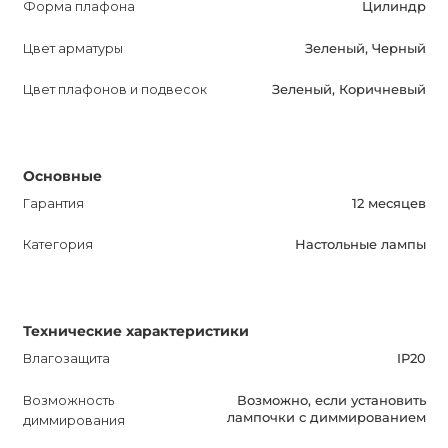
Форма плафона
Цилиндр
Оптимизируйте описание для поисковых систем и
Цвет арматуры
Зеленый, Черный
сделайте его информативным, привлекательным для
потенциальных покупателей. Не упустите возможность
Цвет плафонов и подвесок
Зеленый, Коричневый
приобрести SJOBOLGEN - декоративную настольную
лампу, которая станет ярким акцентом в вашем
интерьере.
Основные
Гарантия
12 месяцев
Категория
Настольные лампы
Технические характеристики
Влагозащита
IP20
Возможность
Возможно, если установить
лампочки с диммированием
диммирования