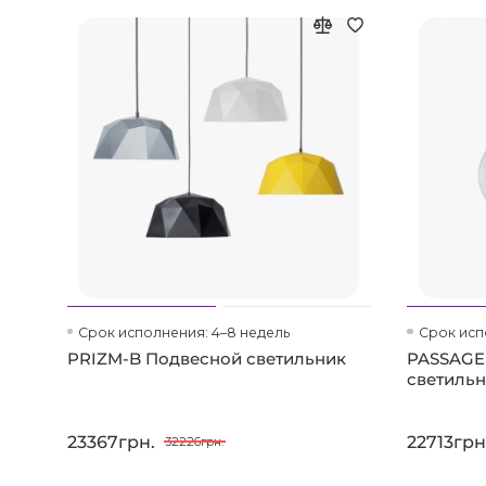
Срок исполнения: 4–8 недель
Срок исп
PRIZM-B Подвесной светильник
PASSAGE
светиль
23367грн.
22713грн
32226грн.