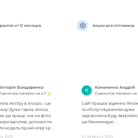
рантия от 12 месяцев
Акции для оптовиков
Вікторія Бондаренко
Кононенко Андрій
К
Оценил(а) магазин на
Оценил(а) магазин на
4.7
ла люстру в Anzazo, і це
Сайт працює відмінно.Якіст
вау! Дуже гарна, якісна,
та обслуговуванням дуже
ає ще краще, ніж на фото.
задоволена.Буду звертати
ери ввічливі, допомогли
ще.Рекомендую...
ти модель під мій інтер’єр...
та, 2025
22 Февраля, 2025