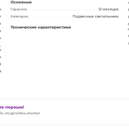
ным дизайном и комфортным освещением. Будьте в
Основные
н
Гарантия
12 месяцев
л
Категория
Подвесные светильники
л
Технические характеристики
о
ы
,
н
л
й
й
ьте первым!
, что делитесь опытом!