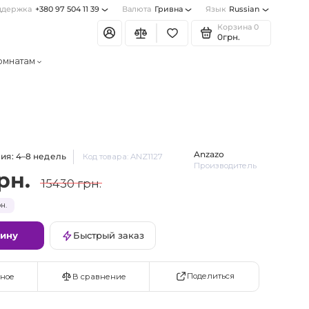
ддержка
+380 97 504 11 39
Валюта
Гривна
Язык
Russian
Корзина
0
0грн.
омнатам
Anzazo
ия: 4–8 недель
Код товара: ANZ1127
Производитель
рн.
15430 грн.
н.
зину
Быстрый заказ
Поделиться
ное
В сравнение