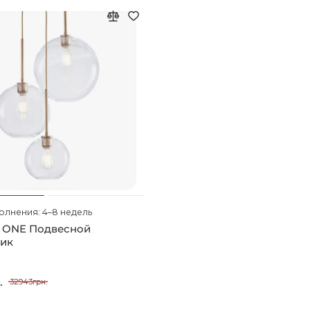
олнения: 4–8 недель
 ONE Подвесной
ник
.
32943грн.