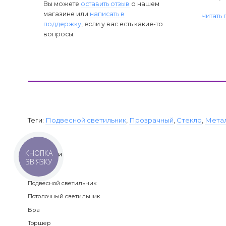
Вы можете
оставить отзыв
о нашем
магазине или
написать в
Читать
поддержку
, если у вас есть какие-то
вопросы.
Теги:
Подвесной светильник
,
Прозрачный
,
Стекло
,
Мета
КНОПКА
Категории
ЗВ'ЯЗКУ
Люстра
Подвесной светильник
Потолочный светильник
Бра
Торшер