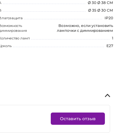
А
Ø 30 Ø 38 СМ
В
Ø 35 Ø 30 СМ
Влагозащита
IP20
Возможность
Возможно, если установить
диммирования
лампочки с диммированием
Количество ламп
1
Цоколь
E27
Оставить отзыв