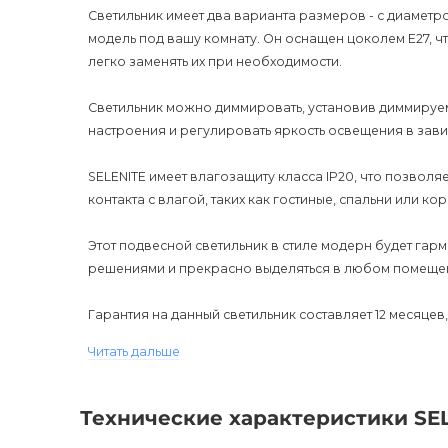
Светильник имеет два варианта размеров - с диаметр
модель под вашу комнату. Он оснащен цоколем E27, ч
легко заменять их при необходимости.
Светильник можно диммировать, установив диммируем
настроения и регулировать яркость освещения в зави
SELENITE имеет влагозащиту класса IP20, что позволя
контакта с влагой, таких как гостиные, спальни или ко
Этот подвесной светильник в стиле модерн будет гар
решениями и прекрасно выделяться в любом помеще
Гарантия на данный светильник составляет 12 месяцев,
Читать дальше
Стоимость данного светильника указана за версию "
консультации, обратитесь к нашим менеджерам магаз
Технические характеристики SE
SELENITE подвесной светильник - это стильное и фу