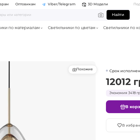
ерам
Оптовикам
Viber/Telegram
3D Модели
По
Найти
ники по материалам
Светильники по цветам
Светильники по к
Похожие
Срок исполнен
12012 г
Экономия 3418 гр
В кор
В избран