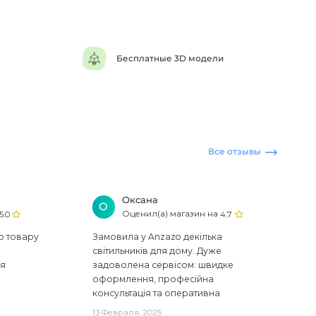
Бесплатные 3D модели
Все отзывы
Оксана
О
Оценил(а) магазин на
5.0
4.7
ю товару
Замовила у Anzazo декілька
світильників для дому. Дуже
ся
задоволена сервісом: швидке
оформлення, професійна
консультація та оперативна
доставка. Один з плафонів, на жаль,
13 Февраля, 2025