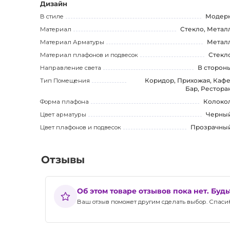
Позвольте ему улучшить вашу жизнь своим превосход
Дизайн
центре внимания с этим великолепным продуктом.
В стиле
Модер
Материал
Стекло, Метал
Материал Арматуры
Метал
Материал плафонов и подвесок
Стекл
Направление света
В сторон
Тип Помещения
Коридор, Прихожая, Кафе
Бар, Рестора
Форма плафона
Колоко
Цвет арматуры
Черны
Цвет плафонов и подвесок
Прозрачны
Отзывы
Об этом товаре отзывов пока нет. Буд
Ваш отзыв поможет другим сделать выбор. Спасибо