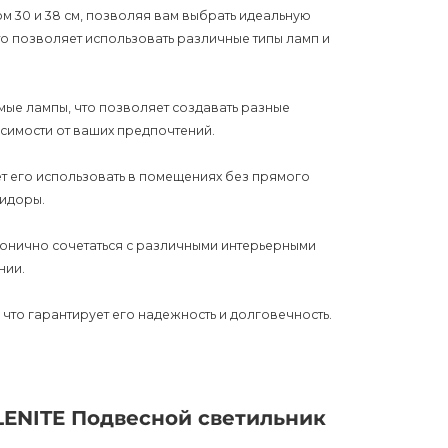
ом 30 и 38 см, позволяя вам выбрать идеальную
то позволяет использовать различные типы ламп и
ые лампы, что позволяет создавать разные
симости от ваших предпочтений.
ет его использовать в помещениях без прямого
ридоры.
монично сочетаться с различными интерьерными
нии.
 что гарантирует его надежность и долговечность.
А". Для получения дополнительной информации и
ина.
LENITE Подвесной светильник
нкциональное решение для вашего освещения.