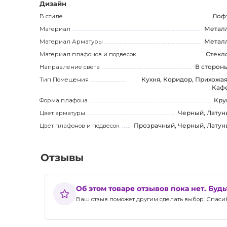
Дизайн
Купить светильник ROFF можно только в украинском и
В стиле
Лоф
всей Украине, гарантируем лучшие цены и скидки на 
Материал
Метал
создайте волшебную атмосферу в своем пространств
Материал Арматуры
Метал
ключевые характеристики светильника, описывает его
Материал плафонов и подвесок
Стекл
Также описание оптимизировано для поисковых систе
Направление света
В сторон
потенциальными покупателями.
Тип Помещения
Кухня, Коридор, Прихожая
Каф
Форма плафона
Кру
Цвет арматуры
Черный, Латун
Цвет плафонов и подвесок
Прозрачный, Черный, Латун
Отзывы
Об этом товаре отзывов пока нет. Буд
Ваш отзыв поможет другим сделать выбор. Спасибо