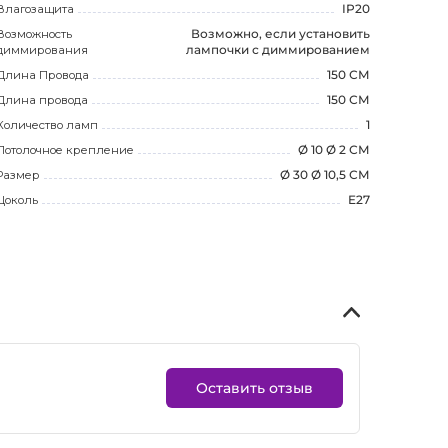
Влагозащита
IP20
Возможность
Возможно, если установить
диммирования
лампочки с диммированием
Длина Провода
150 СМ
Длина провода
150 СМ
Количество ламп
1
Потолочное крепление
Ø 10 Ø 2 СМ
Размер
Ø 30 Ø 10,5 СМ
Цоколь
E27
Оставить отзыв