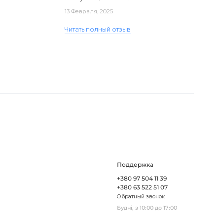
доставка. Один з плафонів, на жаль,
13 Февраля, 2025
виявився пошкодженим, але магаз..
Читать полный отзыв
Поддержка
+380 97 504 11 39
+380 63 522 51 07
Обратный звонок
Будні, з 10:00 до 17:00