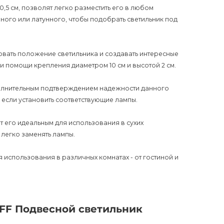
0,5 см, позволят легко разместить его в любом
рного или латунного, чтобы подобрать светильник под
вать положение светильника и создавать интересные
и помощи крепления диаметром 10 см и высотой 2 см.
ополнительным подтверждением надежности данного
 если установить соответствующие лампы.
ет его идеальным для использования в сухих
 легко заменять лампы.
я использования в различных комнатах - от гостиной и
жизнь, создавая комфорт и уют в вашем доме или
адежности этого продукта, благодаря гарантии и
FF Подвесной светильник
добавляет гибкости в использовании светильника.