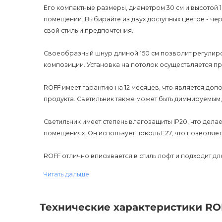
Его компактные размеры, диаметром 30 см и высотой 1
помещении. Выбирайте из двух доступных цветов - че
свой стиль и предпочтения.
Своеобразный шнур длиной 150 см позволит регулиро
композиции. Установка на потолок осуществляется пр
ROFF имеет гарантию на 12 месяцев, что является д
продукта. Светильник также может быть диммируемым,
Светильник имеет степень влагозащиты IP20, что дела
помещениях. Он использует цоколь E27, что позволяет
ROFF отлично вписывается в стиль лофт и подходит дл
кухни до спальни и рабочего кабинета.
Читать дальше
Покупка ROFF - это вложение, которое улучшит вашу 
офисе. Покупатели могут быть уверены в качестве и н
Технические характеристики RO
материалу изготовления. Возможность диммирования 