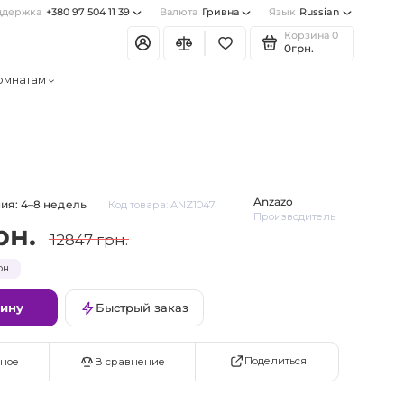
ддержка
+380 97 504 11 39
Валюта
Гривна
Язык
Russian
Корзина
0
0грн.
омнатам
Anzazo
ия: 4–8 недель
Код товара: ANZ1047
Производитель
рн.
12847 грн.
н.
зину
Быстрый заказ
Поделиться
ное
В сравнение