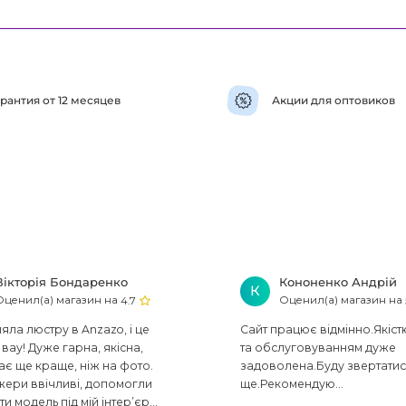
рантия от 12 месяцев
Акции для оптовиков
Вікторія Бондаренко
Кононенко Андрій
К
Оценил(а) магазин на
Оценил(а) магазин на
4.7
ла люстру в Anzazo, і це
Сайт працює відмінно.Якіст
вау! Дуже гарна, якісна,
та обслуговуванням дуже
ає ще краще, ніж на фото.
задоволена.Буду звертати
ери ввічливі, допомогли
ще.Рекомендую...
ти модель під мій інтер’єр...