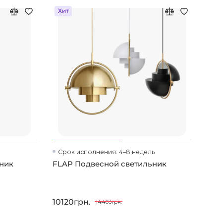
Хит
Срок исполнения: 4–8 недель
Ср
ьник
FLAP Подвесной светильник
WIL
10120грн.
953
14403грн.