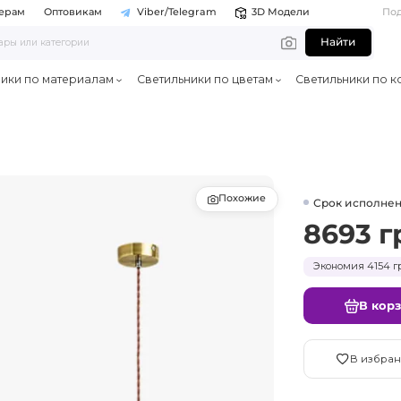
ерам
Оптовикам
Viber/Telegram
3D Модели
По
Найти
ники по материалам
Светильники по цветам
Светильники по к
Похожие
Срок исполнен
8693 г
Экономия 4154 гр
В кор
В избран