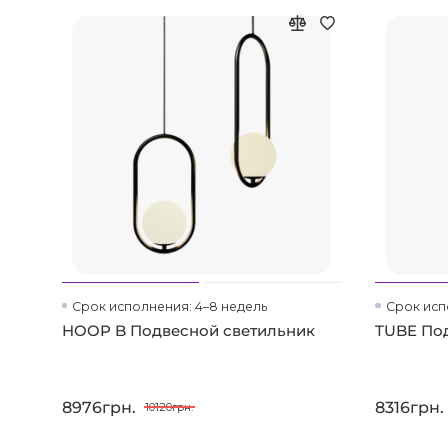
Срок исполнения: 4–8 недель
Срок исп
HOOP B Подвесной светильник
TUBE По
8976грн.
8316грн.
10120грн.