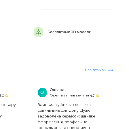
Бесплатные 3D модели
Все отзывы
Оксана
О
Оценил(а) магазин на
5.0
4.7
ю товару
Замовила у Anzazo декілька
світильників для дому. Дуже
ся
задоволена сервісом: швидке
оформлення, професійна
консультація та оперативна