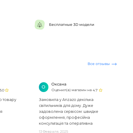
Бесплатные 3D модели
Все отзывы
Оксана
О
Оценил(а) магазин на
5.0
4.7
ю товару
Замовила у Anzazo декілька
світильників для дому. Дуже
ся
задоволена сервісом: швидке
оформлення, професійна
консультація та оперативна
доставка. Один з плафонів, на жаль,
13 Февраля, 2025