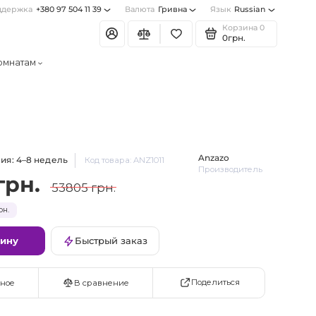
ддержка
+380 97 504 11 39
Валюта
Гривна
Язык
Russian
Корзина
0
0грн.
омнатам
Anzazo
ия: 4–8 недель
Код товара: ANZ1011
Производитель
грн.
53805 грн.
рн.
зину
Быстрый заказ
Поделиться
ное
В сравнение