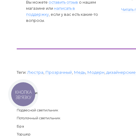
Вы можете
оставить отзыв
о нашем
магазине или
написать в
Читать
поддержку
, если у вас есть какие-то
вопросы.
Теги:
Люстра
,
Прозрачный
,
Медь
,
Модерн
,
дизайнерские
КНОПКА
Категории
ЗВ'ЯЗКУ
Люстра
Подвесной светильник
Потолочный светильник
Бра
Торшер