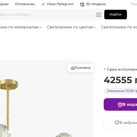
ерам
Оптовикам
Viber/Telegram
3D Модели
По
Найти
ники по материалам
Светильники по цветам
Светильники по к
Похожие
Срок исполнен
42555 
Экономия 11250 г
В кор
В избран