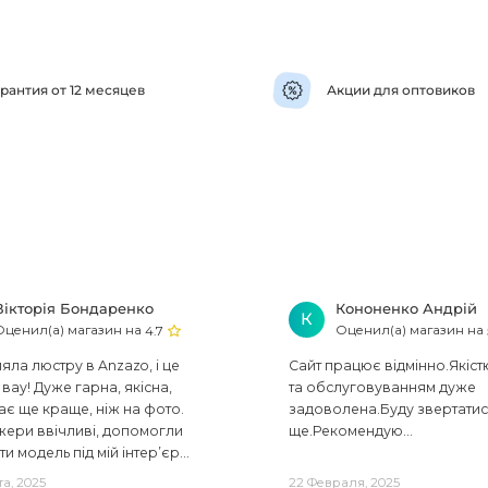
рантия от 12 месяцев
Акции для оптовиков
Вікторія Бондаренко
Кононенко Андрій
К
Оценил(а) магазин на
Оценил(а) магазин на
4.7
ла люстру в Anzazo, і це
Сайт працює відмінно.Якіст
вау! Дуже гарна, якісна,
та обслуговуванням дуже
ає ще краще, ніж на фото.
задоволена.Буду звертати
ери ввічливі, допомогли
ще.Рекомендую...
ти модель під мій інтер’єр...
та, 2025
22 Февраля, 2025