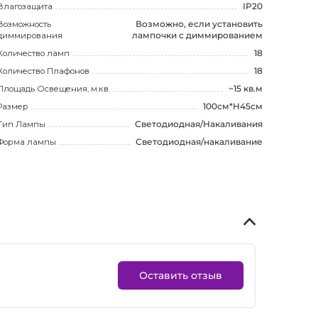
Влагозащита
IP20
Возможность
Возможно, если установить
диммирования
лампочки с диммированием
Количество ламп
18
Количество Плафонов
18
Площадь Освещения, м.кв.
~15 кв.м
Размер
100см*Н45см
Тип Лампы
Светодиодная/Накаливания
Форма лампы
Светодиодная/накаливание
Оставить отзыв