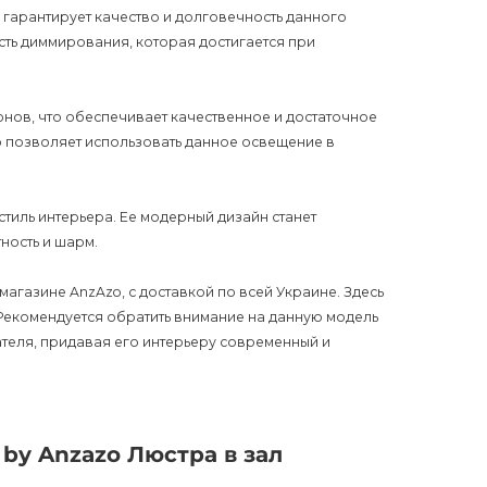
о гарантирует качество и долговечность данного
ть диммирования, которая достигается при
онов, что обеспечивает качественное и достаточное
о позволяет использовать данное освещение в
тиль интерьера. Ее модерный дизайн станет
ность и шарм.
магазине AnzAzo, с доставкой по всей Украине. Здесь
 Рекомендуется обратить внимание на данную модель
ателя, придавая его интерьеру современный и
 by Anzazo и добавить красоты и блеска своему дому.
by Anzazo Люстра в зал