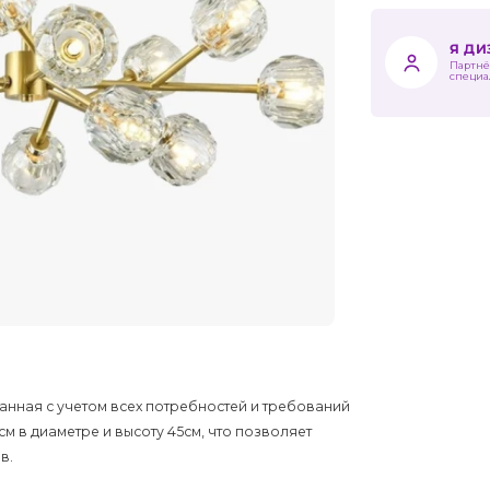
Я Д
Партнё
специа
данная с учетом всех потребностей и требований
м в диаметре и высоту 45см, что позволяет
в.