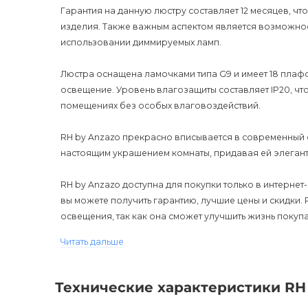
Гарантия на данную люстру составляет 12 месяцев, чт
изделия. Также важным аспектом является возможнос
использовании диммируемых ламп.
Люстра оснащена ламочками типа G9 и имеет 18 плаф
освещение. Уровень влагозащиты составляет IP20, чт
помещениях без особых влаговоздействий.
RH by Anzazo прекрасно вписывается в современный с
настоящим украшением комнаты, придавая ей элегант
RH by Anzazo доступна для покупки только в интернет-
вы можете получить гарантию, лучшие цены и скидки.
освещения, так как она сможет улучшить жизнь покуп
стильный вид. Не упустите возможность приобрести RH
Читать дальше
Технические характеристики RH 