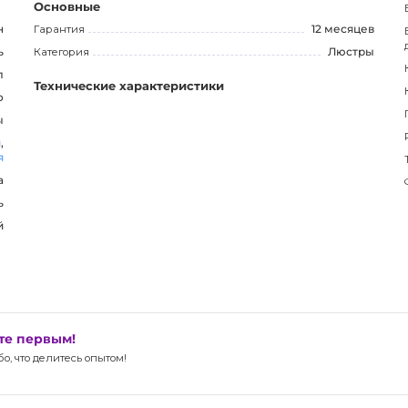
Основные
н
Гарантия
12 месяцев
ь
Категория
Люстры
л
Технические характеристики
о
ы
я
,
я
а
ь
й
ьте первым!
, что делитесь опытом!