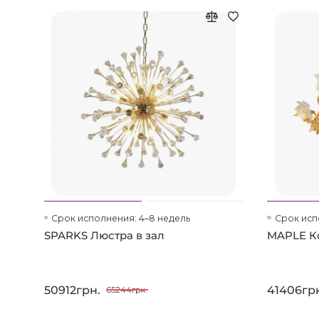
Срок исполнения: 4–8 недель
Срок исп
SPARKS Люстра в зал
MAPLE Ко
50912грн.
41406гр
65244грн.