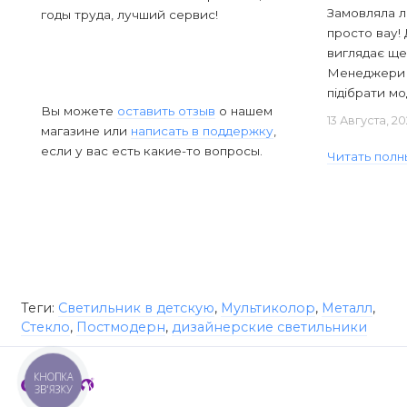
Замовляла л
годы труда, лучший сервис!
просто вау! 
виглядає ще
Менеджери в
підібрати мод
Вы можете
оставить отзыв
о нашем
13 Августа, 2
магазине или
написать в поддержку
,
если у вас есть какие-то вопросы.
Читать полн
Теги:
Светильник в детскую
,
Мультиколор
,
Металл
,
Стекло
,
Постмодерн
,
дизайнерские светильники
КНОПКА
ЗВ'ЯЗКУ