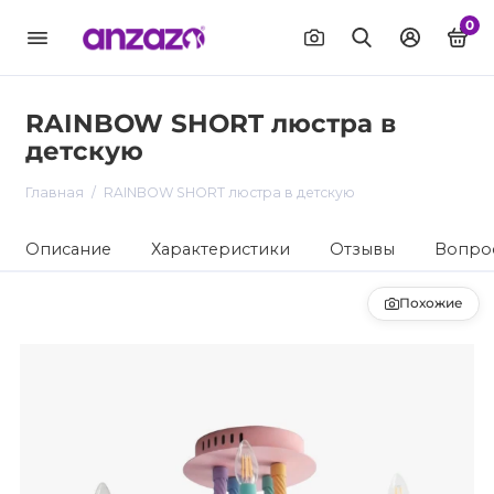
0
RAINBOW SHORT люстра в
детскую
Главная
RAINBOW SHORT люстра в детскую
Описание
Характеристики
Отзывы
Вопрос
Похожие