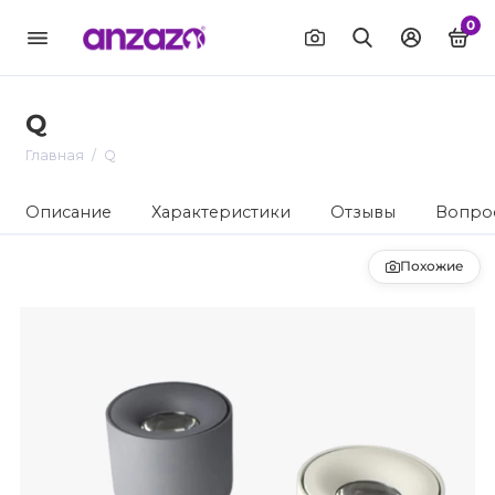
0
Q
Главная
Q
Описание
Характеристики
Отзывы
Вопрос
Похожие