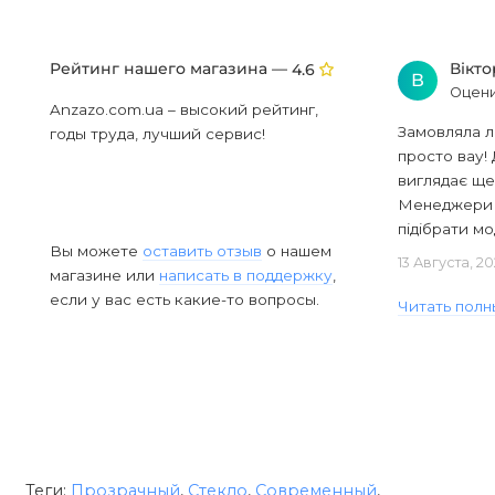
Рейтинг нашего магазина —
Вікт
4.6
В
Оцени
Anzazo.com.ua – высокий рейтинг,
Замовляла л
годы труда, лучший сервис!
просто вау! 
виглядає ще
Менеджери в
підібрати мод
Вы можете
оставить отзыв
о нашем
13 Августа, 2
магазине или
написать в поддержку
,
если у вас есть какие-то вопросы.
Читать полн
Теги:
Прозрачный
,
Стекло
,
Современный
,