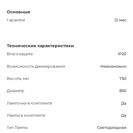
ценит современный стиль и качественные материалы.
Основные
Он создаст уютный и функциональный свет в вашем
жилье или коммерческом помещении. Подходит для
Гарантия
12 мес
освещения спальни, кабинета, прихожей и кафе, бара
или ресторана. Улучшите свою жизнь с помощью этого
красивого и функционального светильника. Не
Технические характеристики
упустите возможность приобрести его сегодня!
Влагозащита
IP20
Возможность диммирования
Невозможно
Высота, мм
750
Диаметр
850
Лампочки в комплекте
Да
Лампы в комплекте
Да
Тип Лампы
Светодиодная