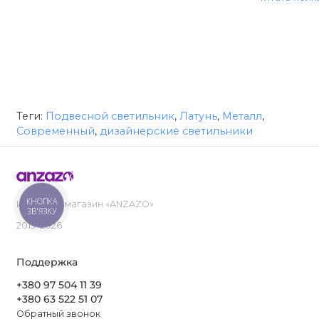
Теги:
Подвесной светильник
,
Латунь
,
Металл
,
Современный
,
дизайнерские светильники
КНОПКА
Интернет-магазин «ANZAZO»
ЗВ'ЯЗКУ
2019-2026
Поддержка
+380 97 504 11 39
+380 63 522 51 07
Обратный звонок