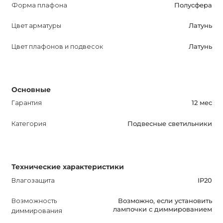
Форма плафона
Полусфера
и стиль.
Цвет арматуры
Латунь
Цвет плафонов и подвесок
Латунь
Основные
Гарантия
12 мес
Категория
Подвесные светильники
Технические характеристики
Влагозащита
IP20
Возможность
Возможно, если установить
лампочки с диммированием
диммирования