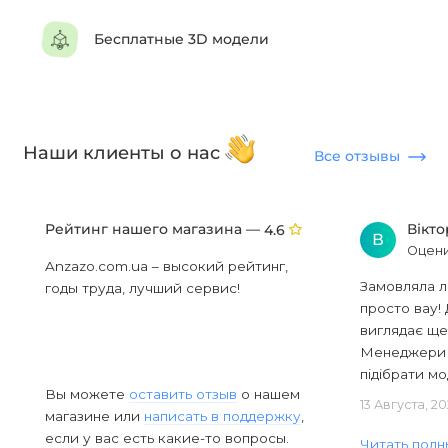
Бесплатные 3D модели
Наши клиенты о нас
Все отзывы
Рейтинг нашего магазина —
Вікт
4.6
В
Оцени
Anzazo.com.ua – высокий рейтинг,
Замовляла л
годы труда, лучший сервис!
просто вау! 
виглядає ще
Менеджери в
підібрати мод
Вы можете
оставить отзыв
о нашем
13 Августа, 2
магазине или
написать в поддержку
,
если у вас есть какие-то вопросы.
Читать полн