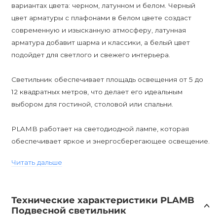
вариантах цвета: черном, латунном и белом. Черный
цвет арматуры с плафонами в белом цвете создаст
современную и изысканную атмосферу, латунная
арматура добавит шарма и классики, а белый цвет
подойдет для светлого и свежего интерьера.
Светильник обеспечивает площадь освещения от 5 до
12 квадратных метров, что делает его идеальным
выбором для гостиной, столовой или спальни.
PLAMB работает на светодиодной лампе, которая
обеспечивает яркое и энергосберегающее освещение.
Лампы уже входят в комплект, поэтому вы сразу
Читать дальше
получаете полный набор для установки.
Светильник имеет высоту 350 мм и диаметр основания
Технические характеристики PLAMB
60 мм, что позволяет установить его на любой высоте,
Подвесной светильник
которая соответствует вашему интерьеру.