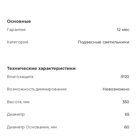
возможность приобрести этот прекрасный светильник
и преобразить свое жилье. С Поламб ваша жизнь станет
ярче и комфортнее.
Основные
Гарантия
12 мес
Категория
Подвесные светильники
Технические характеристики
Влагозащита
IP20
Возможность диммирования
Невозможно
Высота, мм
350
Диаметр
65
Диаметр Основания, мм
60