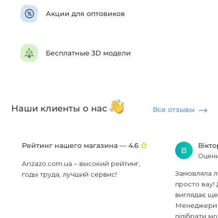
Акции для оптовиков
Бесплатные 3D модели
Наши клиенты о нас
Все отзывы
Рейтинг нашего магазина —
Вікт
4.6
В
Оцени
Anzazo.com.ua – высокий рейтинг,
Замовляла л
годы труда, лучший сервис!
просто вау! 
виглядає ще
Менеджери в
підібрати мод