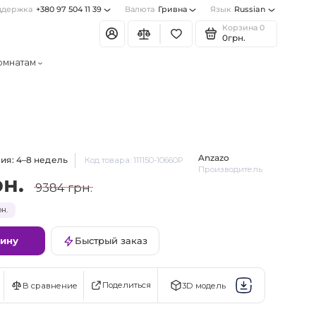
ддержка
+380 97 504 11 39
Валюта
Гривна
Язык
Russian
Корзина
0
0грн.
омнатам
Anzazo
ия: 4–8 недель
Код товара: 111150-10660P
Производитель
рн.
9384 грн.
н.
зину
Быстрый заказ
Поделиться
В сравнение
3D модель