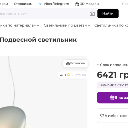
ерам
Оптовикам
Viber/Telegram
3D Модели
По
Найти
ники по материалам
Светильники по цветам
Светильники по к
Подвесной светильник
к
Похожие
Срок исполнен
6421 г
4.0
(1 отзыв)
Экономия 2963 гр
В кор
В избранное