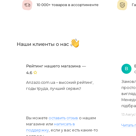
10 000+ товаров в ассортименте
Га
Наши клиенты о нас
Рейтинг нашего магазина —
В
4.6
Замовля
Anzazo.com.ua – высокий рейтинг,
просто 
годы труда, лучший сервис!
вигляд
Менедж
підібра
13 Авгус
Вы можете
оставить отзыв
о нашем
магазине или
написать в
Читать
поддержку
, если у вас есть какие-то