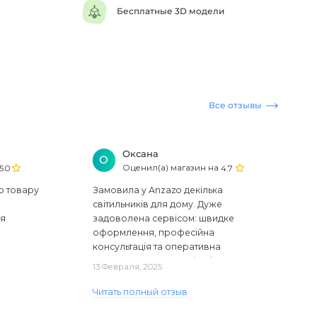
Бесплатные 3D модели
Все отзывы
Оксана
О
Оценил(а) магазин на
5.0
4.7
ю товару
Замовила у Anzazo декілька
світильників для дому. Дуже
ся
задоволена сервісом: швидке
оформлення, професійна
консультація та оперативна
доставка. Один з плафонів, на жаль,
13 Февраля, 2025
виявився пошкодженим, але магаз..
Читать полный отзыв