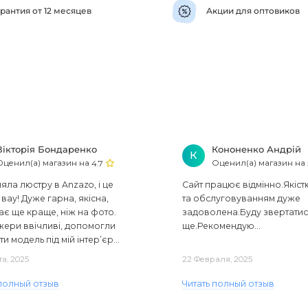
рантия от 12 месяцев
Акции для оптовиков
Вікторія Бондаренко
Кононенко Андрій
К
Оценил(а) магазин на
Оценил(а) магазин на
4.7
ла люстру в Anzazo, і це
Сайт працює відмінно.Якіст
вау! Дуже гарна, якісна,
та обслуговуванням дуже
ає ще краще, ніж на фото.
задоволена.Буду звертати
ери ввічливі, допомогли
ще.Рекомендую...
ти модель під мій інтер’єр...
та, 2025
22 Февраля, 2025
 полный отзыв
Читать полный отзыв