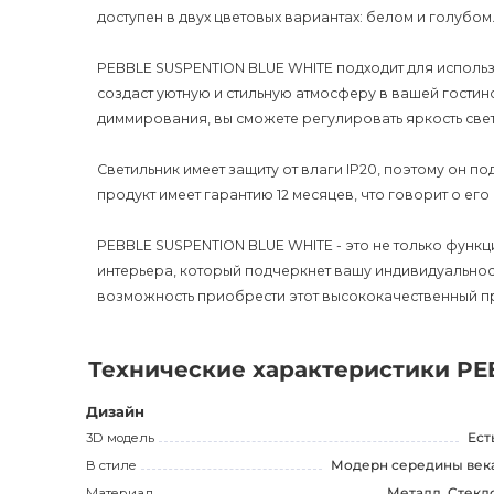
доступен в двух цветовых вариантах: белом и голубом
PEBBLE SUSPENTION BLUE WHITE подходит для использ
создаст уютную и стильную атмосферу в вашей гостин
диммирования, вы сможете регулировать яркость свет
Светильник имеет защиту от влаги IP20, поэтому он п
продукт имеет гарантию 12 месяцев, что говорит о ег
PEBBLE SUSPENTION BLUE WHITE - это не только функц
интерьера, который подчеркнет вашу индивидуальность
возможность приобрести этот высококачественный про
Технические характеристики PE
Дизайн
3D модель
Ест
В стиле
Модерн середины век
Материал
Металл, Стекл