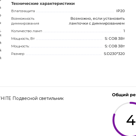
Технические характеристики
л
Влагозащита
IP20
о
Возможность
Возможно, если установить
ы
диммирования
лампочки с диммированием
,
Количество ламп
1
я
Мощность, Вт
S: COB 3Вт
й
Мощность:
S: COB 3Вт
й
Размер
S:D230*320
й
Общий ре
HITE Подвесной светильник
4