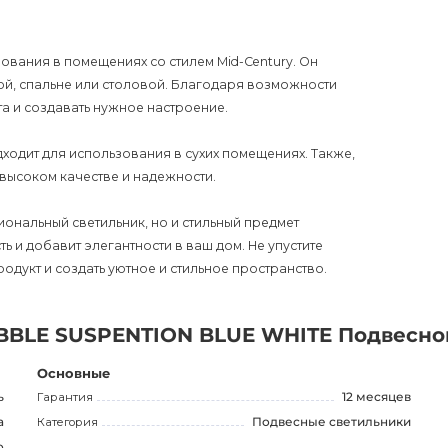
.
ования в помещениях со стилем Mid-Century. Он
ой, спальне или столовой. Благодаря возможности
а и создавать нужное настроение.
одходит для использования в сухих помещениях. Также,
о высоком качестве и надежности.
иональный светильник, но и стильный предмет
 и добавит элегантности в ваш дом. Не упустите
дукт и создать уютное и стильное пространство.
BBLE SUSPENTION BLUE WHITE Подвесно
Основные
ь
Гарантия
12 месяцев
а
Категория
Подвесные светильники
о