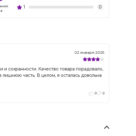
ании
1
0
ва
02 января 2025
и и сохранности. Качество товара порадовало,
в лишнюю часть. В целом, я осталась довольна
0
0