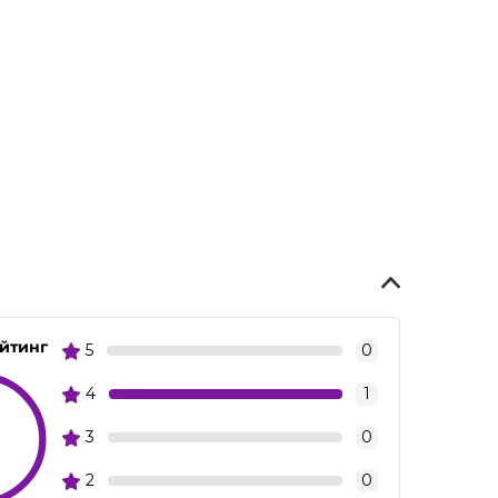
йтинг
5
0
4
1
3
0
2
0