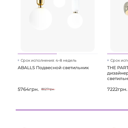
Срок исполнения: 4–8 недель
Срок исп
ABALLS Подвесной светильник
THE PART
дизайне
светиль
5764грн.
7222грн.
8027грн.