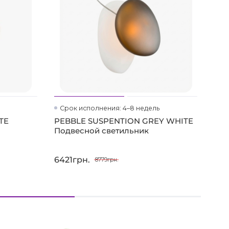
Срок исполнения: 4–8 недель
Ср
TE
PEBBLE SUSPENTION GREY WHITE
NO
Подвесной светильник
све
6421грн.
642
8779грн.