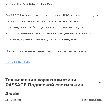
вписать его в ваш интерьер.
PASSAGE имеет степень защиты IP20, что означает, что
он не подвержен пылевым и влагозащитным
повреждениям. Это делает его идеальным для
использования в различных помещениях: гостиной,
спальне, кухне и даже в учебных заведениях.
В комплекте не входят лампочки, но вы можете
приобрести диммируемые лампы и настроить яркость
Читать дальше
света по своему усмотрению.
Высота светильника составляет 675 мм, а диаметр - 450
Технические характеристики
мм. Диаметр плафона может быть выбран из трех
PASSAGE Подвесной светильник
вариантов: 180, 230 и 280 мм.
Дизайн
PASSAGE - это современный стиль светильника,
3D модель
Платно,Есть
который прекрасно дополнит любой современный