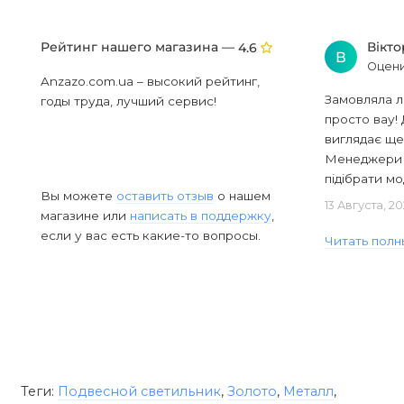
Рейтинг нашего магазина —
Вікт
4.6
В
Оцени
Anzazo.com.ua – высокий рейтинг,
Замовляла л
годы труда, лучший сервис!
просто вау! 
виглядає ще
Менеджери в
підібрати мод
Вы можете
оставить отзыв
о нашем
13 Августа, 2
магазине или
написать в поддержку
,
если у вас есть какие-то вопросы.
Читать полн
Теги:
Подвесной светильник
,
Золото
,
Металл
,