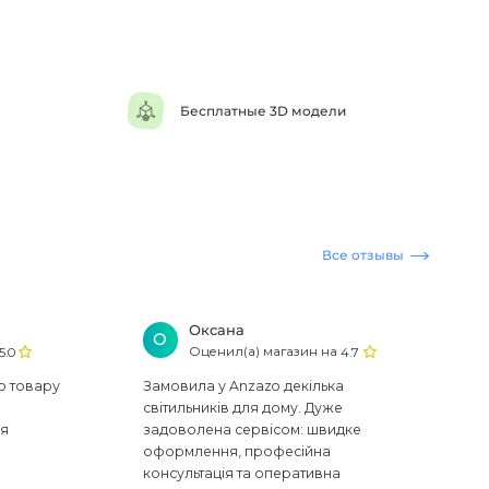
Бесплатные 3D модели
Все отзывы
Оксана
О
Оценил(а) магазин на
5.0
4.7
ю товару
Замовила у Anzazo декілька
світильників для дому. Дуже
ся
задоволена сервісом: швидке
оформлення, професійна
консультація та оперативна