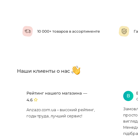
10 000+ товаров в ассортименте
Га
Наши клиенты о нас
Рейтинг нашего магазина —
В
4.6
Замовля
Anzazo.com.ua – высокий рейтинг,
просто 
годы труда, лучший сервис!
вигляд
Менедж
підібра