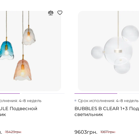
олнения: 4–8 недель
Срок исполнения: 4–8 недель
LE Подвесной
BUBBLES B CLEAR 1+3 По
ник
светильник
.
9603грн.
15429грн.
10671грн.