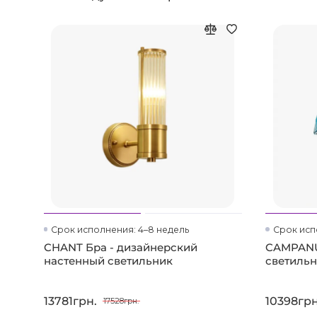
Срок исполнения: 4–8 недель
Срок исп
CHANT Бра - дизайнерский
CAMPANU
настенный светильник
светиль
13781грн.
10398грн
17528грн.