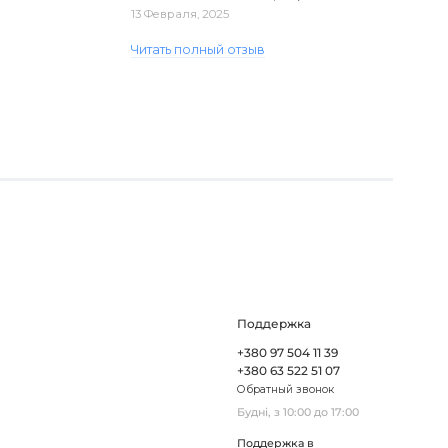
доставка. Один з плафонів, на жаль,
13 Февраля, 2025
виявився пошкодженим, але магаз..
Читать полный отзыв
Поддержка
+380 97 504 11 39
+380 63 522 51 07
Обратный звонок
Будні, з 10:00 до 17:00
Поддержка в