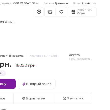
ддержка
+380 97 504 11 39
Валюта
Гривна
Язык
Russian
Корзина
0
0грн.
омнатам
Anzazo
ия: 4–8 недель
Код товара: ANZ788
Производитель
грн.
16052 грн.
н.
зину
Быстрый заказ
Поделиться
ное
В сравнение
онов