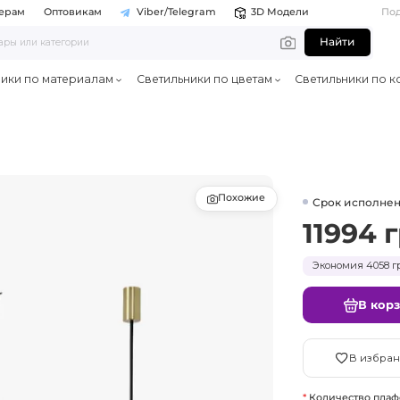
ерам
Оптовикам
Viber/Telegram
3D Модели
По
Найти
ники по материалам
Светильники по цветам
Светильники по к
Похожие
Срок исполнен
11994 
Экономия 4058 гр
В кор
В избран
Количество плаф