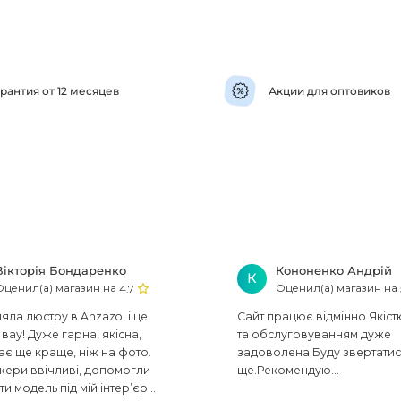
рантия от 12 месяцев
Акции для оптовиков
Вікторія Бондаренко
Кононенко Андрій
К
Оценил(а) магазин на
Оценил(а) магазин на
4.7
ла люстру в Anzazo, і це
Сайт працює відмінно.Якіст
вау! Дуже гарна, якісна,
та обслуговуванням дуже
ає ще краще, ніж на фото.
задоволена.Буду звертати
ери ввічливі, допомогли
ще.Рекомендую...
ти модель під мій інтер’єр...