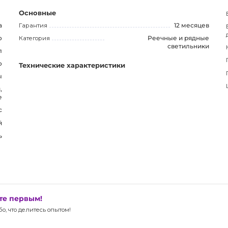
формативно для потенциальных покупателей. Этот
Основные
ак как сочетает в себе превосходное качество,
а
Гарантия
12 месяцев
о
Категория
Реечные и рядные
светильники
л
о
Технические характеристики
ы
,
е
с
й
ь
ьте первым!
, что делитесь опытом!