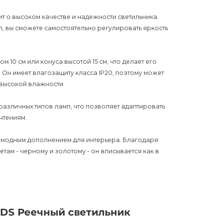
рит о высоком качестве и надежности светильника.
 вы сможете самостоятельно регулировать яркость
10 см или конуса высотой 15 см, что делает его
Он имеет влагозащиту класса IP20, поэтому может
 высокой влажности.
азличных типов ламп, что позволяет адаптировать
чтениям.
м и модным дополнением для интерьера. Благодаря
там - черному и золотому - он вписывается как в
изнь, создавая уютный и элегантный интерьер. Его
 позволяя вам выразить свою индивидуальность и
DDS Реечный светильник