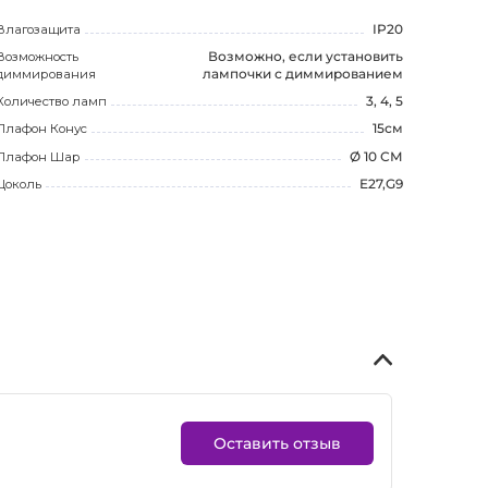
Влагозащита
IP20
Возможность
Возможно, если установить
диммирования
лампочки с диммированием
Количество ламп
3, 4, 5
Плафон Конус
15см
Плафон Шар
Ø 10 СМ
Цоколь
E27,G9
Оставить отзыв