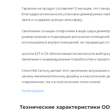
Гарантия на продукт составляет 12 месяцев, что гово
Благодаря возможности установки диммируемых ламп,
света и создавать нужную атмосферу.
Светильник оснащен плафонами в виде шара диаметром 
универсальным и подходящим для разных помещений. 
использоваться внутри помещений, не страдающих от
Цоколи E27 и G9 обеспечивают возможность выбора р
светильник к индивидуальным потребностям и предпо
Стиль Mid-Century делает этот светильник актуальны
своему минималистичному дизайну и классическим цве
современные, так и в классические стили комнат.
Читать дальше
ODDS Реечный светильник значительно улучшит вашу ж
легко скомбинировать с другими элементами декора,
создать привлекательные акценты в комнате.
Технические характеристики O