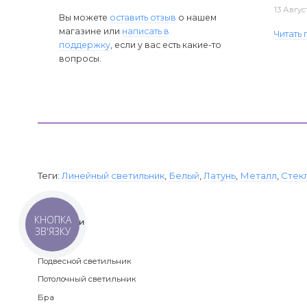
13 Авгус
Вы можете
оставить отзыв
о нашем
магазине или
написать в
Читать
поддержку
, если у вас есть какие-то
вопросы.
Теги:
Линейный светильник
,
Белый
,
Латунь
,
Металл
,
Стек
КНОПКА
Категории
ЗВ'ЯЗКУ
Люстра
Подвесной светильник
Потолочный светильник
Бра