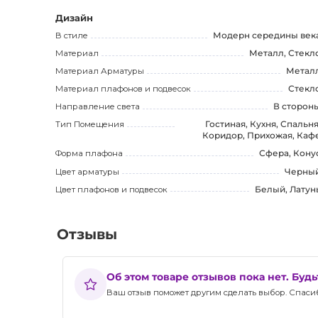
Описание оптимизировано для поисковых систем и ин
Дизайн
продукт обязательно заслуживает вашего внимания, т
В стиле
Модерн середины век
стильный дизайн и превосходную функциональность.
Материал
Металл, Стекл
Материал Арматуры
Метал
Материал плафонов и подвесок
Стекл
Направление света
В сторон
Тип Помещения
Гостиная, Кухня, Спальня
Коридор, Прихожая, Каф
Форма плафона
Сфера, Кону
Цвет арматуры
Черны
Цвет плафонов и подвесок
Белый, Латун
Отзывы
Об этом товаре отзывов пока нет. Буд
Ваш отзыв поможет другим сделать выбор. Спасибо