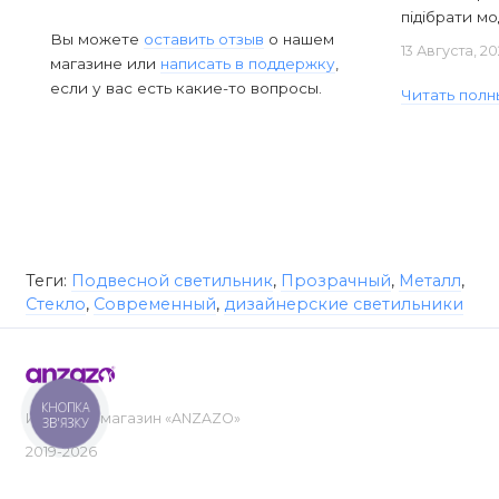
підібрати мод
Вы можете
оставить отзыв
о нашем
13 Августа, 2
магазине или
написать в поддержку
,
если у вас есть какие-то вопросы.
Читать полн
Теги:
Подвесной светильник
,
Прозрачный
,
Металл
,
Стекло
,
Современный
,
дизайнерские светильники
КНОПКА
Интернет-магазин «ANZAZO»
ЗВ'ЯЗКУ
2019-2026