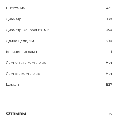
Сделайте свой интерьер привлекательным и
Высота, мм
435
современным с подвесным светильником NORD COLOR
Диаметр
130
TRIO!
Диаметр Основания, мм
350
Длина Цепи, мм
1500
Количество ламп
1
Лампочки в комплекте
Нет
Лампы в комплекте
Нет
Цоколь
E27
Отзывы