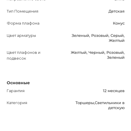
будет отличным выбором для обновления интерьера
детской комнаты.
Тип Помещения
Детская
Форма плафона
Конус
Если у вас возникнут вопросы, наши менеджеры всегда
готовы оказать вам помощь и консультацию.
Цвет арматуры
Зеленый, Розовый, Серый,
Желтый
Цвет плафонов и
Желтый, Черный, Розовый,
Зеленый
подвесок
Основные
Гарантия
12 месяцев
Категория
Торшеры,Светильники в
детскую