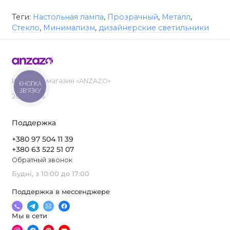
Теги:
Настольная лампа
,
Прозрачный
,
Металл
,
Стекло
,
Минимализм
,
дизайнерские светильники
Интернет-магазин «ANZAZO»
КНОПКА
ЗВ'ЯЗКУ
2019-2026
Поддержка
+380 97 504 11 39
+380 63 522 51 07
Обратный звонок
Будні, з 10:00 до 17:00
Поддержка в мессенджере
Мы в сети