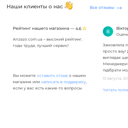
Наши клиенты о нас
Все отзывы
Рейтинг нашего магазина —
Вікт
4.6
В
Оцени
Anzazo.com.ua – высокий рейтинг,
Замовляла л
годы труда, лучший сервис!
просто вау! 
виглядає ще
Менеджери в
підібрати мод
Вы можете
оставить отзыв
о нашем
13 Августа, 2
магазине или
написать в поддержку
,
если у вас есть какие-то вопросы.
Читать полн