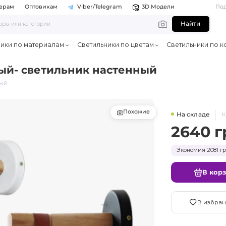
ерам
Оптовикам
Viber/Telegram
3D Модели
По
Найти
ники по материалам
Светильники по цветам
Светильники по к
ый- светильник настенный
ный
Похожие
На складе
К
2640 г
Экономия 2081 гр
В кор
В избран