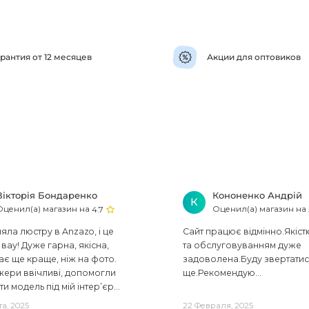
рантия от 12 месяцев
Акции для оптовиков
Вікторія Бондаренко
Кононенко Андрій
К
Оценил(а) магазин на
Оценил(а) магазин на
4.7
ла люстру в Anzazo, і це
Сайт працює відмінно.Якіст
вау! Дуже гарна, якісна,
та обслуговуванням дуже
ає ще краще, ніж на фото.
задоволена.Буду звертати
ери ввічливі, допомогли
ще.Рекомендую...
ти модель під мій інтер’єр...
та, 2025
22 Февраля, 2025