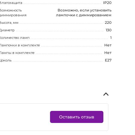
Влагозащита
IP20
Возможность
Возможно, если установить
диммирования
лампочки с диммированием
Высота, мм
220
Диаметр
130
Количество ламп
1
Лампочки в комплекте
Нет
Лампы в комплекте
Нет
Цоколь
E27
Оставить отзыв