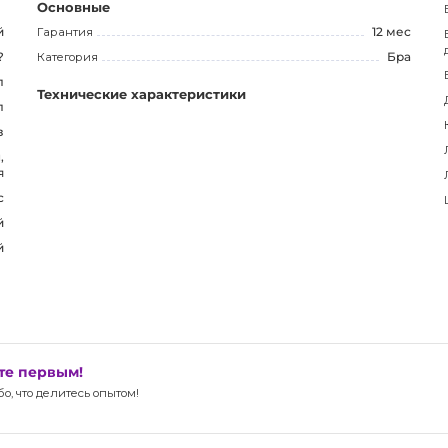
можность приобрести этот стильный и элегантный
Основные
й
Гарантия
12 мес
?
Категория
Бра
л
Технические характеристики
л
з
,
я
с
й
й
ьте первым!
, что делитесь опытом!