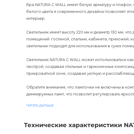
Бра NATURA C WALL имеет белую арматуру и плафон, ч
белого цвета и современного дизайна позволяет это
интерьер.
Светильник имеет высоту 220 мм и диаметр 130 мм, чт
помещений: гостиной, спальни, кабинета, прихожей, к
светильник подходит для использования в сухих поме
Светильник NATURA C WALL может использоваться как 
люстрой, создавая стильные и гармоничные композиц
прикроватной зоне, создавая уютную и расслабляющ
Обратите внимание, что лампочки не включены в ком
диммируемых ламп, что позволит регулировать яркость
светильник имеет гарантию 12 месяцев.
Читать дальше
Sветильник NATURA C WALL - это отличный выбор для т
Он не только улучшит интерьер вашего дома или комм
Технические характеристики NA
расслабляющую атмосферу. Купив этот светильник, вы