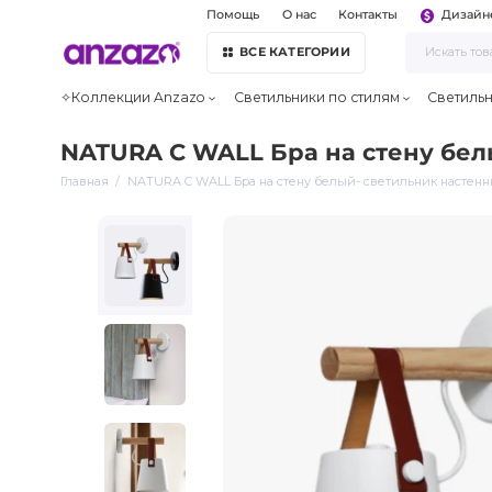
Помощь
О нас
Контакты
Дизайн
ВСЕ КАТЕГОРИИ
✧Коллекции Anzazo
Светильники по стилям
Светиль
NATURA C WALL Бра на стену бел
Главная
NATURA C WALL Бра на стену белый- светильник настен