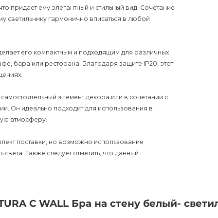
то придает ему элегантный и стильный вид. Сочетание
му светильнику гармонично вписаться в любой
о делает его компактным и подходящим для различных
афе, бара или ресторана. Благодаря защите IP20, этот
щениях.
самостоятельный элемент декора или в сочетании с
ии. Он идеально подходит для использования в
ую атмосферу.
плект поставки, но возможно использование
 света. Также следует отметить, что данный
ех, кто ценит современный стиль и функциональность.
ерческого пространства, но и создаст приятную и
TURA C WALL Бра на стену белый- свети
 получите надежный и качественный продукт,