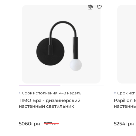
Срок исполнения: 4–8 недель
Срок исп
TIMO Бра - дизайнерский
Papillon
настенный светильник
настенны
5060грн.
5254грн.
7277грн.