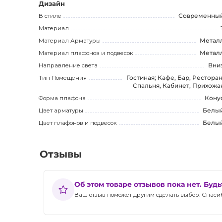
который прослужит вам долгие годы. Не упустите воз
Дизайн
светильник для вашего дома или бизнеса.
В стиле
Современны
Материал
Материал Арматуры
Метал
Материал плафонов и подвесок
Метал
Направление света
Вни
Тип Помещения
Гостиная; Кафе, Бар, Ресторан
Спальня, Кабинет, Прихожа
Форма плафона
Кону
Цвет арматуры
Белы
Цвет плафонов и подвесок
Белы
Отзывы
Об этом товаре отзывов пока нет. Буд
Ваш отзыв поможет другим сделать выбор. Спасибо