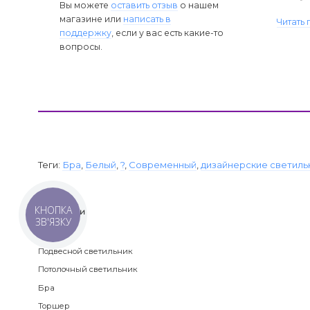
Вы можете
оставить отзыв
о нашем
магазине или
написать в
Читать
поддержку
, если у вас есть какие-то
вопросы.
Теги:
Бра
,
Белый
,
?
,
Современный
,
дизайнерские светиль
КНОПКА
Категории
ЗВ'ЯЗКУ
Люстра
Подвесной светильник
Потолочный светильник
Бра
Торшер