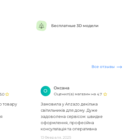
Бесплатные 3D модели
Все отзывы
Оксана
О
Оценил(а) магазин на
5.0
4.7
ю товару
Замовила у Anzazo декілька
світильників для дому. Дуже
ся
задоволена сервісом: швидке
оформлення, професійна
консультація та оперативна
доставка. Один з плафонів, на жаль,
13 Февраля, 2025