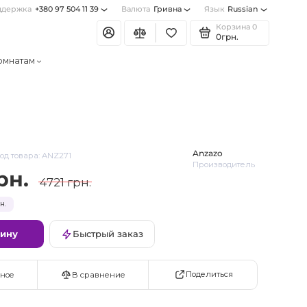
ддержка
+380 97 504 11 39
Валюта
Гривна
Язык
Russian
Корзина
0
0грн.
омнатам
Anzazo
од товара: ANZ271
Производитель
рн.
4721 грн.
н.
зину
Быстрый заказ
Поделиться
ное
В сравнение