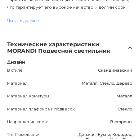
что гарантирует его высокое качество и долгий срок
службы.
Читать дальше
Anzazo предлагает широкий ассортимент светильников
различных стилей, форм и цветов. Покупая MORANDI,
вы получаете не только функциональное освещение, но
Технические характеристики
и возможность придать индивидуальность вашему
MORANDI Подвесной светильник
проекту.
Закажите светильник MORANDI сейчас и получите его
Дизайн
по специальной цене от 11840 грн с доставкой по всей
В стиле
Скандинавский
Украине. Для запроса специальной цены напишите
Материал
Металл, Стекло, Дерево
нашим менеджерам сообщение с текстом: "Как
получить 79239-01 со скидкой?".
Материал Арматуры
Металл
Таким образом, светильник MORANDI от компании
Anzazo - это идеальное решение для создания
Материал плафонов и подвесок
Стекло
стильного и комфортного освещения в вашем
Направление света
В стороны
интерьере. Выбирая Anzazo, вы делаете правильный
выбор!
Тип Помещения
Детская, Кухня, Коридор,