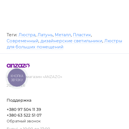
Теги:
Люстра
,
Латунь
,
Металл
,
Пластик
,
Современный
,
дизайнерские светильники
,
Люстры
для больших помещений
КНОПКА
Интернет-магазин «ANZAZO»
ЗВ'ЯЗКУ
2019-2026
Поддержка
+380 97 504 11 39
+380 63 522 51 07
Обратный звонок
Будні, з 10:00 до 17:00