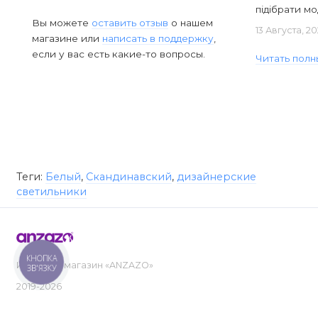
підібрати мод
Вы можете
оставить отзыв
о нашем
13 Августа, 2
магазине или
написать в поддержку
,
если у вас есть какие-то вопросы.
Читать полн
Теги:
Белый
,
Скандинавский
,
дизайнерские
светильники
КНОПКА
Интернет-магазин «ANZAZO»
ЗВ'ЯЗКУ
2019-2026