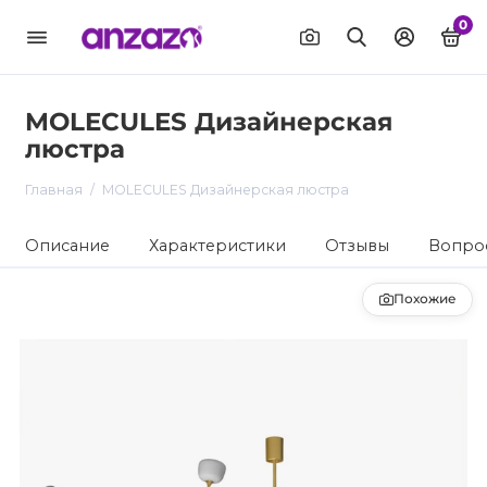
0
MOLECULES Дизайнерская
люстра
Главная
MOLECULES Дизайнерская люстра
Описание
Характеристики
Отзывы
Вопрос
Похожие