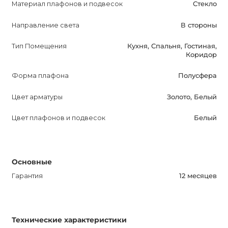
Материал плафонов и подвесок
Стекло
обогатить свой интерьер стильной и функциональной
люстрой, которая излучает приятный свет и создает
Направление света
В стороны
атмосферу уюта и гармонии. Уникальный дизайн
Тип Помещения
Кухня, Спальня, Гостиная,
MOLECULES, являясь воплощением современной
Коридор
эстетики, делает эту люстру весьма привлекательной
вариантом для тех, кто ценит качество и красоту.
Форма плафона
Полусфера
Цвет арматуры
Золото, Белый
Цвет плафонов и подвесок
Белый
Основные
Гарантия
12 месяцев
Технические характеристики