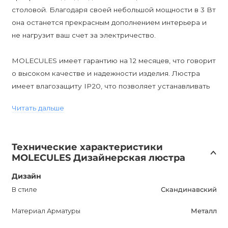
столовой. Благодаря своей небольшой мощности в 3 Вт
она останется прекрасным дополнением интерьера и
не нагрузит ваш счет за электричество.
MOLECULES имеет гарантию на 12 месяцев, что говорит
о высоком качестве и надежности изделия. Люстра
имеет влагозащиту IP20, что позволяет устанавливать
ее внутри помещений без опасений.
Читать дальше
Цоколь G9 обеспечивает простоту установки ламп, а
большое количество ламп разных типов (A-4, B-5, C-5, D-
Технические характеристики
8 E-10, F-7) позволяет создать интересные и необычные
MOLECULES Дизайнерская люстра
игры света.
Дизайн
MOLECULES Золото, Белый - это продукт, который
В стиле
Скандинавский
изменит вашу жизнь, добавив в ваш дом красоты и уют.
Материал Арматуры
Металл
Он притягательный для глаз и привлекательный для
потенциальных покупателей. Не упустите возможность