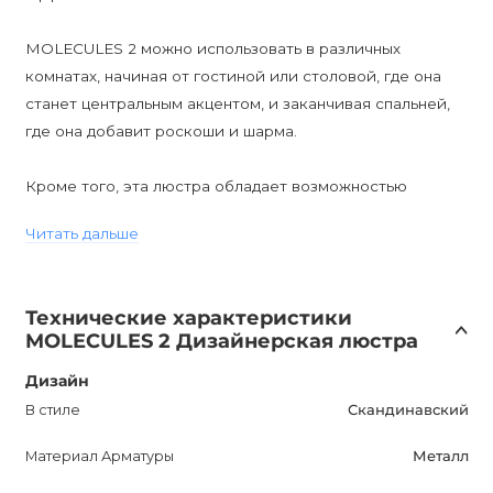
MOLECULES 2 можно использовать в различных
комнатах, начиная от гостиной или столовой, где она
станет центральным акцентом, и заканчивая спальней,
где она добавит роскоши и шарма.
Кроме того, эта люстра обладает возможностью
диммирования, что позволяет регулировать
Читать дальше
интенсивность света под свои предпочтения и
создавать различные атмосферы.
Технические характеристики
MOLECULES 2 также отличается стойкостью и
MOLECULES 2 Дизайнерская люстра
долговечностью благодаря гарантии на 12 месяцев. Она
легко поддается уходу и имеет влагозащиту IP20,
Дизайн
обеспечивающую ее безопасное использование внутри
В стиле
Скандинавский
помещений.
Материал Арматуры
Металл
Приобретение MOLECULES 2 – это вложение в