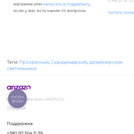
13 Августа, 2
магазине или
написать в поддержку
,
если у вас есть какие-то вопросы.
Читать полн
Теги:
Прозрачный
,
Скандинавский
,
дизайнерские
светильники
КНОПКА
Интернет-магазин «ANZAZO»
ЗВ'ЯЗКУ
2019-2026
Поддержка
+380 97 504 11 39