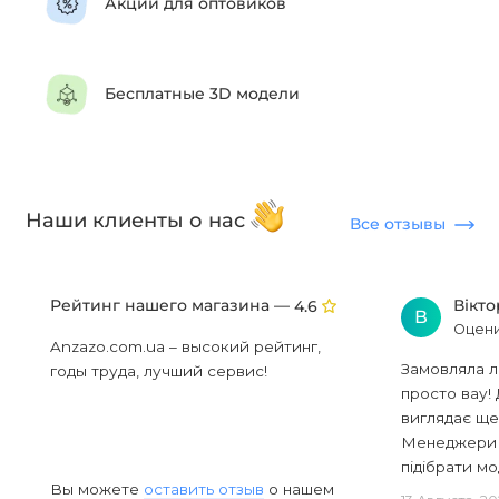
Акции для оптовиков
Бесплатные 3D модели
Наши клиенты о нас
Все отзывы
Рейтинг нашего магазина —
Вікт
4.6
В
Оцени
Anzazo.com.ua – высокий рейтинг,
Замовляла л
годы труда, лучший сервис!
просто вау! 
виглядає ще
Менеджери в
підібрати мод
Вы можете
оставить отзыв
о нашем