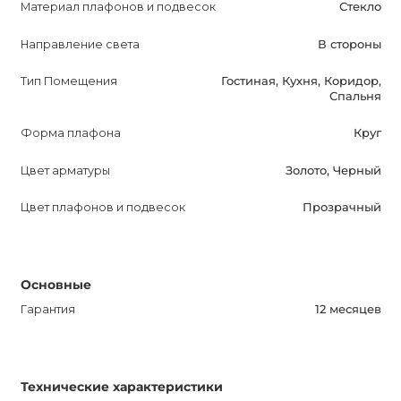
Материал плафонов и подвесок
Стекло
качество и стиль, которое обязательно улучшит вашу
жизнь. Будьте в центре внимания благодаря этой
Направление света
В стороны
изысканной люстре, добавьте элегантность и шарм в
Тип Помещения
Гостиная, Кухня, Коридор,
свой интерьер.
Спальня
Сделайте свой выбор в пользу MOLECULES 2 и
Форма плафона
Круг
наслаждайтесь ярким и стильным освещением, которое
Цвет арматуры
Золото, Черный
поднимет настроение и создаст неповторимую
атмосферу и уют в вашем доме или офисе.
Цвет плафонов и подвесок
Прозрачный
Основные
Гарантия
12 месяцев
Технические характеристики