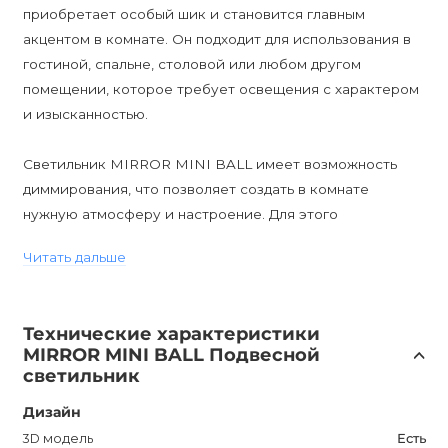
приобретает особый шик и становится главным
акцентом в комнате. Он подходит для использования в
гостиной, спальне, столовой или любом другом
помещении, которое требует освещения с характером
и изысканностью.
Светильник MIRROR MINI BALL имеет возможность
диммирования, что позволяет создать в комнате
нужную атмосферу и настроение. Для этого
необходимо установить диммируемые лампы.
Читать дальше
Благодаря длине подвеса в 150 сантиметров, вы
сможете регулировать высоту светильника в
соответствии с вашими потребностями.
Технические характеристики
MIRROR MINI BALL Подвесной
Продукт имеет гарантию на 12 месяцев, что говорит о
светильник
его высоком качестве и надежности. Он имеет
Дизайн
влагозащиту IP20, что обеспечивает безопасность
использования внутри помещений. Цоколь E27
3D модель
Есть