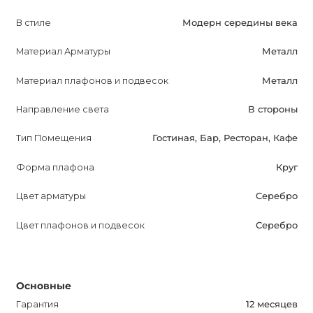
позволяет использовать различные типы ламп для
В стиле
Модерн середины века
получения нужного светового эффекта.
Материал Арматуры
Металл
MIRROR MINI BALL - это светильник, который
Материал плафонов и подвесок
Металл
привнесет в вашу жизнь стиль и элегантность.
Благодаря его привлекательному дизайну и высокому
Направление света
В стороны
качеству, он будет привлекательным предложением для
потенциальных покупателей. Приобретите MIRROR
Тип Помещения
Гостиная, Бар, Ресторан, Кафе
MINI BALL и наслаждайтесь каждым мгновением,
Форма плафона
Круг
проведенным в обновленном и изысканном интерьере.
Цвет арматуры
Серебро
Цвет плафонов и подвесок
Серебро
Основные
Гарантия
12 месяцев