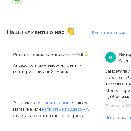
Наши клиенты о нас
Все отзывы
Рейтинг нашего магазина —
Вікт
4.6
В
Оцени
Anzazo.com.ua – высокий рейтинг,
Замовляла л
годы труда, лучший сервис!
просто вау! 
виглядає ще
Менеджери в
підібрати мод
Вы можете
оставить отзыв
о нашем
13 Августа, 2
магазине или
написать в поддержку
,
если у вас есть какие-то вопросы.
Читать полн