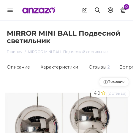
0
MIRROR MINI BALL Подвесной
светильник
Главная
MIRROR MINI BALL Подвесной светильник
Описание
Характеристики
Отзывы
2
Вопро
Похожие
4.0
(2 отзыва)