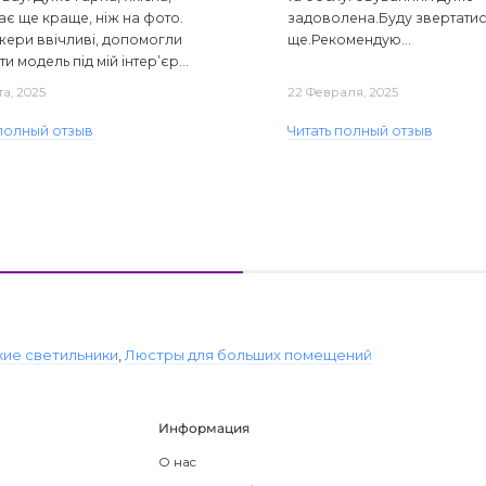
ає ще краще, ніж на фото.
задоволена.Буду звертати
ери ввічливі, допомогли
ще.Рекомендую...
ти модель під мій інтер’єр...
та, 2025
22 Февраля, 2025
 полный отзыв
Читать полный отзыв
кие светильники
,
Люстры для больших помещений
Информация
О нас