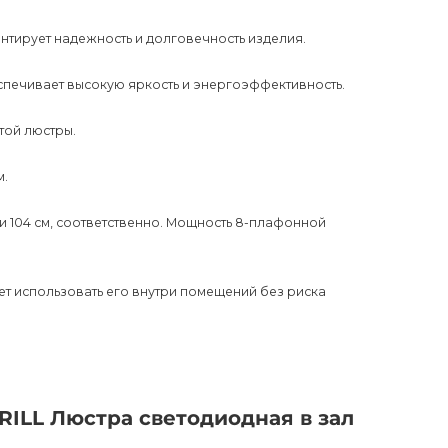
антирует надежность и долговечность изделия.
печивает высокую яркость и энергоэффективность.
той люстры.
м.
ли 104 см, соответственно. Мощность 8-плафонной
яет использовать его внутри помещений без риска
и типа LED, которые являются наиболее
ILL Люстра светодиодная в зал
прекрасно впишется в гостиную, спальню, кухню или