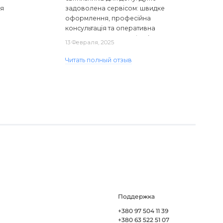
ся
задоволена сервісом: швидке
оформлення, професійна
консультація та оперативна
доставка. Один з плафонів, на жаль,
13 Февраля, 2025
виявився пошкодженим, але магаз..
Читать полный отзыв
Поддержка
+380 97 504 11 39
+380 63 522 51 07