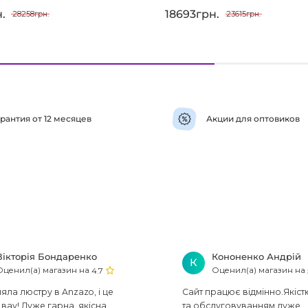
.
18693грн.
28258грн.
23615грн.
рантия от 12 месяцев
Акции для оптовиков
Вікторія Бондаренко
Кононенко Андрій
К
Оценил(а) магазин на
Оценил(а) магазин на
4.7
ла люстру в Anzazo, і це
Сайт працює відмінно.Якіст
вау! Дуже гарна, якісна,
та обслуговуванням дуже