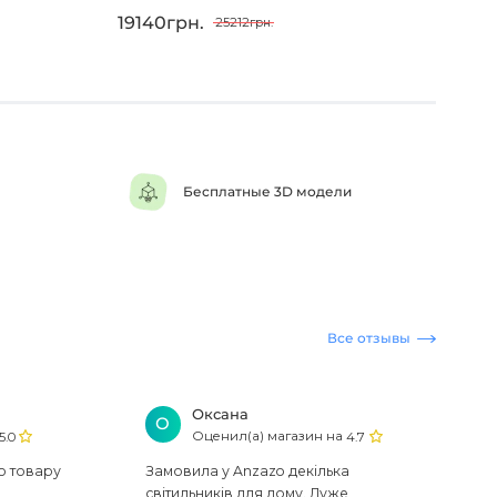
19140грн.
206
25212грн.
Бесплатные 3D модели
Все отзывы
Оксана
О
Оценил(а) магазин на
5.0
4.7
ю товару
Замовила у Anzazo декілька
світильників для дому. Дуже