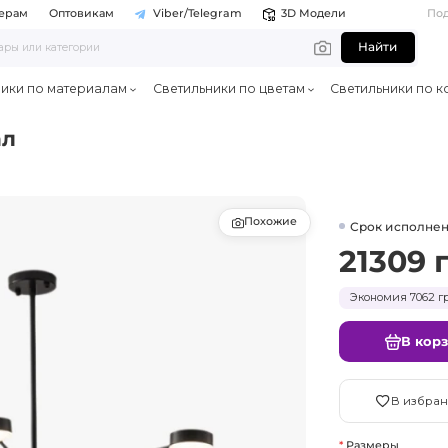
ерам
Оптовикам
Viber/Telegram
3D Модели
По
Найти
ники по материалам
Светильники по цветам
Светильники по к
ал
Похожие
Срок исполнен
21309 
Экономия 7062 гр
В кор
В избран
Размеры