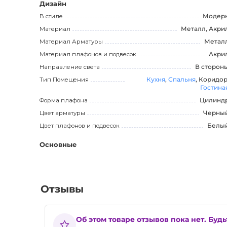
офисное помещение.
Дизайн
В стиле
Модер
Лампы входят в комплект, что позволяет сразу же на
Материал
Металл, Акри
Материал Арматуры
Метал
Эта дизайнерская люстра станет стильным и функцио
Материал плафонов и подвесок
Акри
уютную атмосферу и привнесет в него нотки современ
Направление света
В сторон
приобрести этот качественный и стильный товар.
Тип Помещения
Кухня
,
Спальня
, Коридор
Гостина
Форма плафона
Цилинд
Цвет арматуры
Черны
Цвет плафонов и подвесок
Белы
Основные
Отзывы
Об этом товаре отзывов пока нет. Буд