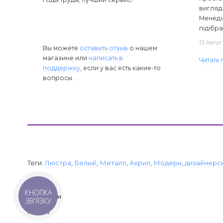
вигляд
Менедж
підібра
13 Авгус
Вы можете
оставить отзыв
о нашем
магазине или
написать в
Читать
поддержку
, если у вас есть какие-то
вопросы.
Теги:
Люстра
,
Белый
,
Металл
,
Акрил
,
Модерн
,
дизайнерс
КНОПКА
Категории
ЗВ'ЯЗКУ
Люстра