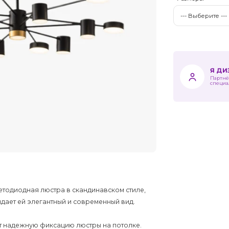
Я Д
Партнё
специа
етодиодная люстра в скандинавском стиле,
идает ей элегантный и современный вид.
т надежную фиксацию люстры на потолке.