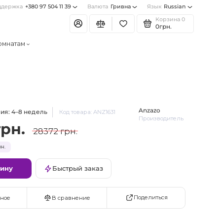
ддержка
+380 97 504 11 39
Валюта
Гривна
Язык
Russian
Корзина
0
0грн.
омнатам
Anzazo
ия: 4–8 недель
Код товара: ANZ1631
Производитель
грн.
28372 грн.
н.
зину
Быстрый заказ
Поделиться
ное
В сравнение