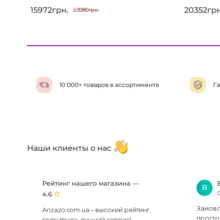
15972грн.
20352грн
23980грн.
10 000+ товаров в ассортименте
Га
Наши клиенты о нас
Рейтинг нашего магазина —
В
4.6
Замовля
Anzazo.com.ua – высокий рейтинг,
просто 
годы труда, лучший сервис!