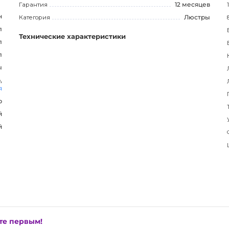
Гарантия
12 месяцев
н
Категория
Люстры
сладиться ярким и комфортным освещением.
л
Технические характеристики
л
нальным дополнением вашего интерьера, создаст
л
ности и изящества. Не упустите возможность
ы
,
я
р
й
й
ьте первым!