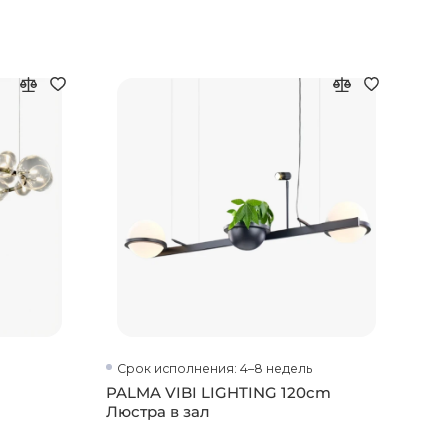
Срок исполнения: 4–8 недель
Ср
PALMA VIBI LIGHTING 120cm
ADO
Люстра в зал
зал