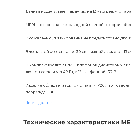
Данная модель имеет гарантию на 12 месяцев, что гар
MERILL оснащена светодиодной лампой, которая обес
К сожалению, диммирование не предусмотрено для э
Высота стойки составляет 30 см, нижний диаметр – 15 с
В комплект входит 8 или 12 плафонов диаметром 78 и
люстры составляет 48 Вт, а 12-плафонной - 72 Вт.
Изделие обладает защитой от влаги IP20, что позвол
повреждения.
Читать дальше
Цоколь люстры выполнен для использования с лампам
энергоэффективными и долговечными.
Технические характеристики MER
MERILL подойдет к любому современному интерьеру и 