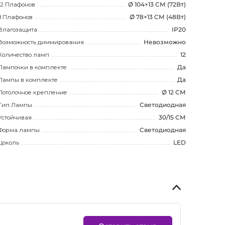
12 Плафонов
Ø 104×13 СМ (72Вт)
8 Плафонов
Ø 78×13 СМ (48Вт)
Влагозащита
IP20
Возможность диммирования
Невозможно
Количество ламп
12
Лампочки в комплекте
Да
Лампы в комплекте
Да
Потолочное крепление
Ø 12 СМ
Тип Лампы
Светодиодная
Устойчивая
30/15 СМ
Форма лампы
Светодиодная
Цоколь
LED