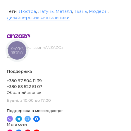
Теги:
Люстра
,
Латунь
,
Металл
,
Ткань
,
Модерн
,
дизайнерские светильники
Интернет-магазин «ANZAZO»
КНОПКА
ЗВ'ЯЗКУ
2019-2026
Поддержка
+380 97 504 11 39
+380 63 522 51 07
Обратный звонок
Будні, з 10:00 до 17:00
Поддержка в мессенджере
Мы в сети