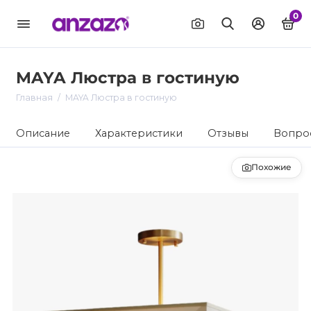
0
MAYA Люстра в гостиную
Главная
MAYA Люстра в гостиную
Описание
Характеристики
Отзывы
Вопрос
Похожие