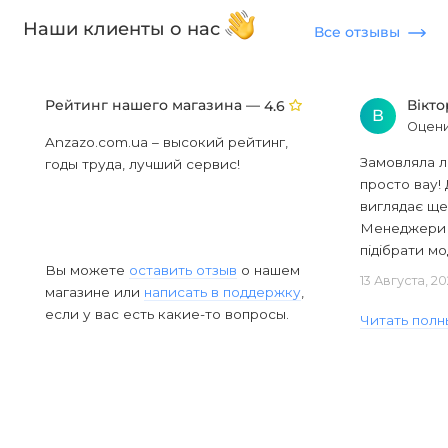
Наши клиенты о нас
Все отзывы
Рейтинг нашего магазина —
Вікт
4.6
В
Оцени
Anzazo.com.ua – высокий рейтинг,
Замовляла л
годы труда, лучший сервис!
просто вау! 
виглядає ще
Менеджери в
підібрати мод
Вы можете
оставить отзыв
о нашем
13 Августа, 2
магазине или
написать в поддержку
,
если у вас есть какие-то вопросы.
Читать полн