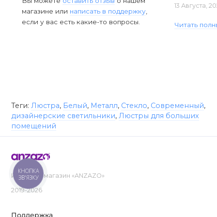
Вы можете
оставить отзыв
о нашем
13 Августа, 2
магазине или
написать в поддержку
,
если у вас есть какие-то вопросы.
Читать полн
Теги:
Люстра
,
Белый
,
Металл
,
Стекло
,
Современный
,
дизайнерские светильники
,
Люстры для больших
помещений
КНОПКА
Интернет-магазин «ANZAZO»
ЗВ'ЯЗКУ
2019-2026
Поддержка