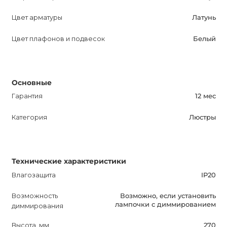
наших менеджеров все возможные варианты и
Цвет арматуры
Латунь
комплектации.
Цвет плафонов и подвесок
Белый
Приобретая LUMI Дизайнерскую люстру, вы получаете
качественный продукт с гарантией на 12 месяцев.
Наслаждайтесь красивым и ярким освещением в вашем
Основные
доме с LUMI!
Гарантия
12 мес
Категория
Люстры
Технические характеристики
Влагозащита
IP20
Возможность
Возможно, если установить
лампочки с диммированием
диммирования
Высота, мм
270