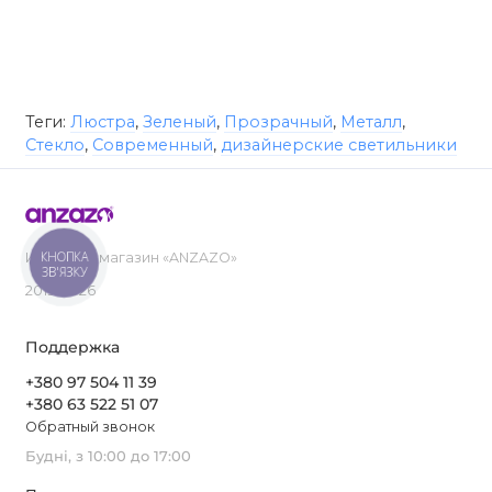
Теги:
Люстра
,
Зеленый
,
Прозрачный
,
Металл
,
Стекло
,
Современный
,
дизайнерские светильники
КНОПКА
Интернет-магазин «ANZAZO»
ЗВ'ЯЗКУ
2019-2026
Поддержка
+380 97 504 11 39
+380 63 522 51 07
Обратный звонок
Будні, з 10:00 до 17:00