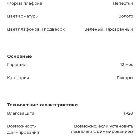
Форма плафона
Лепестки
Оптимизированное описание, интересно и
информативно для потенциальных покупателей.
Цвет арматуры
Золото
Цвет плафонов и подвесок
Зеленый, Прозрачный
Основные
Гарантия
12 мес
Категория
Люстры
Технические характеристики
Влагозащита
IP20
Возможность
Возможно, если установить
лампочки с диммированием
диммирования