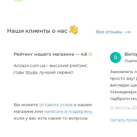
Наши клиенты о нас
Все отзывы
Рейтинг нашего магазина —
Вікт
4.6
В
Оцени
Anzazo.com.ua – высокий рейтинг,
Замовляла л
годы труда, лучший сервис!
просто вау! 
виглядає ще
Менеджери в
підібрати мод
Вы можете
оставить отзыв
о нашем
13 Августа, 2
магазине или
написать в поддержку
,
если у вас есть какие-то вопросы.
Читать полн