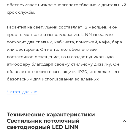
обеспечивает низкое энергопотребление и длительный
срок службы.
Гарантия на светильник составляет 12 месяцев, и он
прост в монтаже и использовании. LINN идеально
подходит для спальни, кабинета, прихожей, кафе, бара
или ресторана. Он не только обеспечивает
достаточное освещение, но и создает уникальную
атмосферу благодаря своему стильному дизайну. Он
обладает степенью влагозащиты IP20, что делает его
безопасным для использования во влажных
помещениях. Однако его невозможно диммировать.
Читать дальше
LINN - это не просто светильник, он станет
незаменимым элементом вашего интерьера, добавляя
Технические характеристики
стиль и комфорт в вашу жизнь. Приобретая этот
Светильник потолочный
потолочный светильник, вы получаете качественное и
светодиодный LED LINN
элегантное освещение, а также улучшение вашего