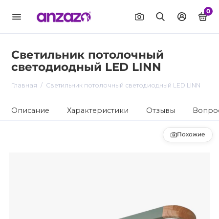
0
Светильник потолочный
светодиодный LED LINN
Главная
Светильник потолочный светодиодный LED LINN
Описание
Характеристики
Отзывы
Вопрос
Похожие