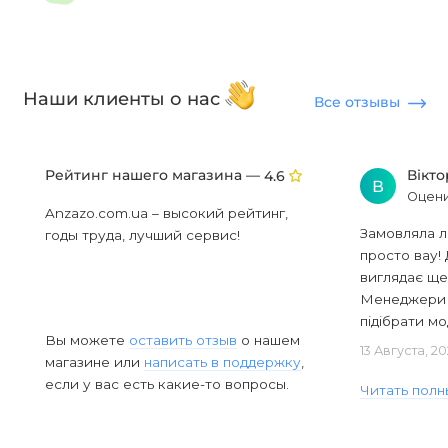
Наши клиенты о нас
Все отзывы
Рейтинг нашего магазина —
Вікт
4.6
В
Оцени
Anzazo.com.ua – высокий рейтинг,
Замовляла л
годы труда, лучший сервис!
просто вау! 
виглядає ще
Менеджери в
підібрати мод
Вы можете
оставить отзыв
о нашем
13 Августа, 2
магазине или
написать в поддержку
,
если у вас есть какие-то вопросы.
Читать полн