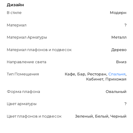
Дизайн
интерьера. Не упустите возможность обратить
внимание на этот продукт и создать особенный и
В стиле
Модерн
неповторимый дизайн в вашем помещении.
Материал
?
Материал Арматуры
Металл
Материал плафонов и подвесок
Дерево
Направление света
Вниз
Тип Помещения
Кафе, Бар, Ресторан,
Спальня
,
Кабинет, Прихожая
Форма плафона
Овальный
Цвет арматуры
?
Цвет плафонов и подвесок
Зеленый, Белый, Черный