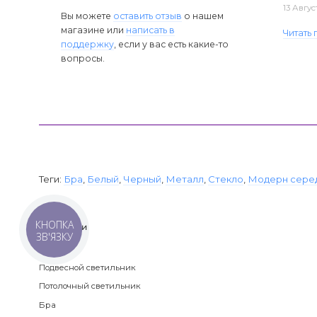
13 Авгус
Вы можете
оставить отзыв
о нашем
магазине или
написать в
Читать
поддержку
, если у вас есть какие-то
вопросы.
Теги:
Бра
,
Белый
,
Черный
,
Металл
,
Стекло
,
Модерн сере
КНОПКА
Категории
ЗВ'ЯЗКУ
Люстра
Подвесной светильник
Потолочный светильник
Бра