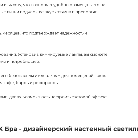
см в высоту, что позволяет удобно размещать его на
ые линии подчеркнут вкус хозяина и превратят
12 месяцев, что подтверждает надежность и
ования. Установив диммируемые лампы, вы сможете
ния и потребностей.
т его безопасным и идеальным для помещений, таких
ля кафе, баров и ресторанов.
ламп, давая возможность настроить световой эффект
ичается своим уникальным сочетанием современности и
ерьер, станет ярким акцентом и воплотит ваши самые
X Бра - дизайнерский настенный светил