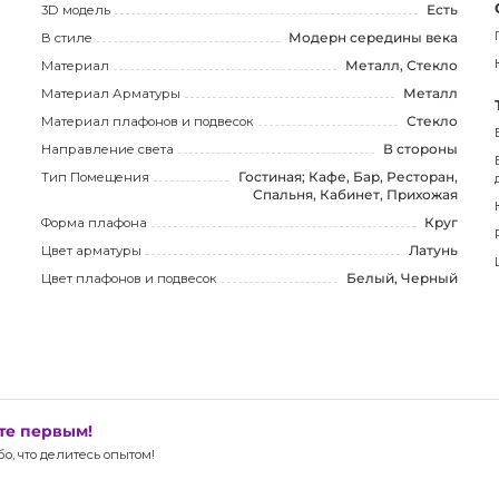
3D модель
Есть
zAzo, где предлагаются самые выгодные цены и
В стиле
Модерн середины века
 предоставляем гарантию на светильник.
Материал
Металл, Стекло
Материал Арматуры
Металл
ого стильного настенного светильника. HEX Бра -
Материал плафонов и подвесок
Стекло
ьной атмосферы в вашем доме или предприятии.
Направление света
В стороны
Тип Помещения
Гостиная; Кафе, Бар, Ресторан,
Спальня, Кабинет, Прихожая
Форма плафона
Круг
Цвет арматуры
Латунь
Цвет плафонов и подвесок
Белый, Черный
ьте первым!
, что делитесь опытом!