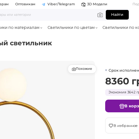
ерам
Оптовикам
Viber/Telegram
3D Модели
По
Найти
ники по материалам
Светильники по цветам
Светильники по к
ый светильник
Похожие
Срок исполнен
8360 г
Экономия 3642 г
В кор
В избранное