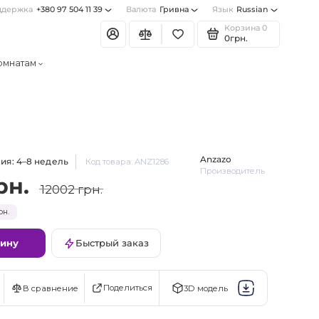
ддержка
+380 97 504 11 39
Валюта
Гривна
Язык
Russian
Корзина
0
0грн.
омнатам
Anzazo
ия: 4–8 недель
Код товара: ANZ1286
Производитель
рн.
12002 грн.
рн.
зину
Быстрый заказ
Поделиться
В сравнение
3D модель