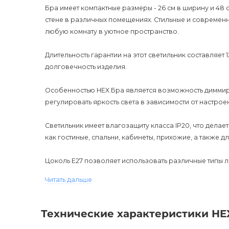
Бра имеет компактные размеры - 26 см в ширину и 48 
стене в различных помещениях. Стильные и современн
любую комнату в уютное пространство.
Длительность гарантии на этот светильник составляет 
долговечность изделия.
Особенностью HEX Бра является возможность диммир
регулировать яркость света в зависимости от настрое
Светильник имеет влагозащиту класса IP20, что делае
как гостиные, спальни, кабинеты, прихожие, а также д
Цоколь E27 позволяет использовать различные типы 
по вашему желанию.
Читать дальше
HEX Бра относится к стилю Mid-Century, который отл
классики. Он добавит шарма и элегантности в ваш инт
Технические характеристики HE
смелые дизайнерские идеи.