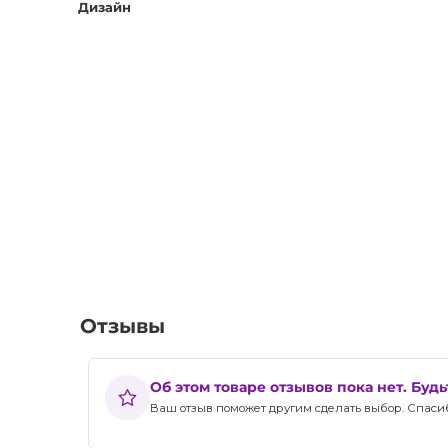
Дизайн
Купить HEX Бра можно только в интернет-магазине An
скидки. Мы осуществляем доставку по всей Украине и
Не упустите возможность улучшить жизнь с помощью эт
идеальный выбор для создания уютной и функционал
Отзывы
Об этом товаре отзывов пока нет. Буд
Ваш отзыв поможет другим сделать выбор. Спасибо