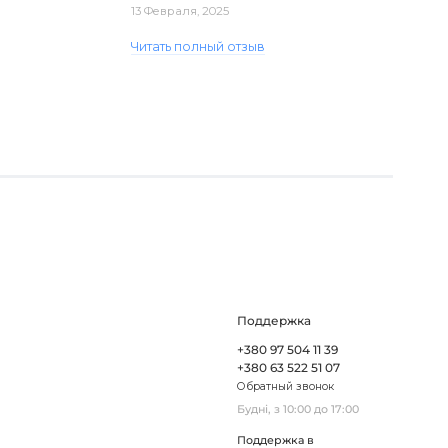
доставка. Один з плафонів, на жаль,
13 Февраля, 2025
виявився пошкодженим, але магаз..
Читать полный отзыв
Поддержка
+380 97 504 11 39
+380 63 522 51 07
Обратный звонок
Будні, з 10:00 до 17:00
Поддержка в