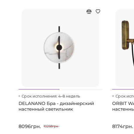
Срок исполнения: 4–8 недель
Срок исп
DELANANO Бра - дизайнерский
ORBIT WA
настенный светильник
настенны
8096грн.
8174грн.
10268грн.