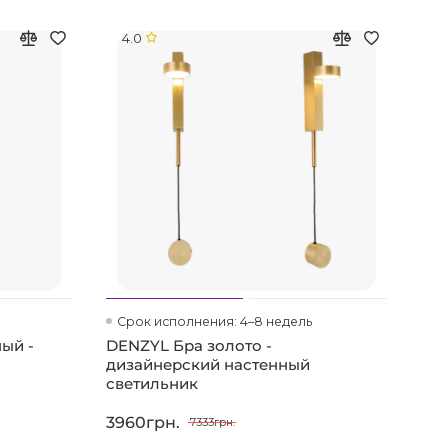
4.0
Срок исполнения: 4–8 недель
ый -
DENZYL Бра золото -
дизайнерский настенный
светильник
3960грн.
7333грн.