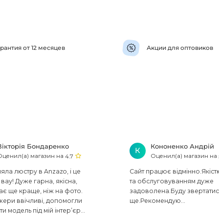
рантия от 12 месяцев
Акции для оптовиков
Вікторія Бондаренко
Кононенко Андрій
К
Оценил(а) магазин на
Оценил(а) магазин на
4.7
ла люстру в Anzazo, і це
Сайт працює відмінно.Якіст
вау! Дуже гарна, якісна,
та обслуговуванням дуже
ає ще краще, ніж на фото.
задоволена.Буду звертати
ери ввічливі, допомогли
ще.Рекомендую...
ти модель під мій інтер’єр...