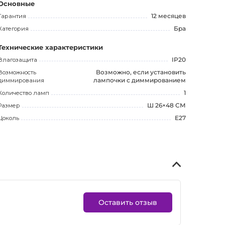
Основные
Гарантия
12 месяцев
Категория
Бра
Технические характеристики
Влагозащита
IP20
Возможность
Возможно, если установить
диммирования
лампочки с диммированием
Количество ламп
1
Размер
Ш 26×48 СМ
Цоколь
E27
Оставить отзыв