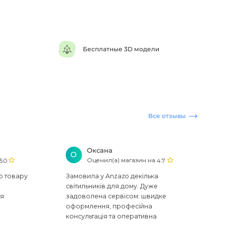
Бесплатные 3D модели
Все отзывы
Оксана
О
Оценил(а) магазин на
5.0
4.7
ю товару
Замовила у Anzazo декілька
світильників для дому. Дуже
ся
задоволена сервісом: швидке
оформлення, професійна
консультація та оперативна