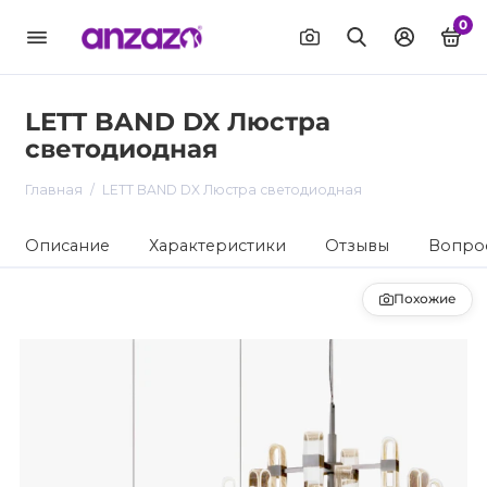
0
LETT BAND DX Люстра
светодиодная
Главная
LETT BAND DX Люстра светодиодная
Описание
Характеристики
Отзывы
Вопрос
Похожие