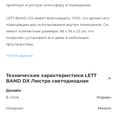
приятную и уютную атмосферу в помещении.
LETТ BAND DX имеет влагозащиту IP20, что делает его
подходящим для использования внутри помещения. Он
имеет компактные размеры: 66 x 36 x 23 см, что
позволяет установить его даже в небольших
пространствах.
Читать дальше
В комплекте с LETТ BAND DX поставляются
необходимые лампы. Отметим, что данный светильник
не поддерживает функцию диммирования.
Технические характеристики LETT
BAND DX Люстра светодиодная
Покупка LETТ BAND DX - это отличное решение для
тех, кто хочет приобрести качественное дизайнерское
Дизайн
освещение. AnzAzo предлагает самые лучшие цены и
В стиле
Модерн
скидки на данный товар, а также гарантирует доставку
Материал
Металл
по всей Украине.