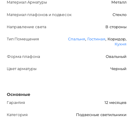
Материал Арматуры
Металл
Улучшите свою жизнь с LETТ BAND DX - инновационным
подвесным светильником, который привнесет стиль и
Материал плафонов и подвесок
Стекло
элегантность в ваш интерьер. Обратите внимание на
Направление света
В стороны
его привлекательный дизайн и функциональность.
Данный светильник не только освещает помещение, но
Тип Помещения
Спальня
,
Гостиная
, Коридор,
и создает атмосферу комфорта и уюта. Подчеркните
Кухня
свою индивидуальность с LETТ BAND DX - лучшим
Форма плафона
Овальный
выбором для современного интерьера.
Цвет арматуры
Черный
Основные
Гарантия
12 месяцев
Категория
Подвесные светильники