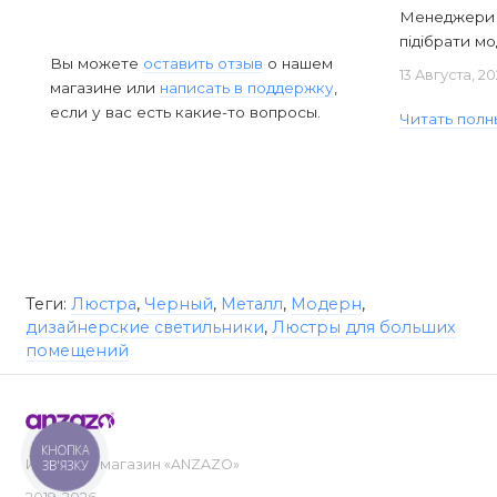
Менеджери в
підібрати мод
Вы можете
оставить отзыв
о нашем
13 Августа, 2
магазине или
написать в поддержку
,
если у вас есть какие-то вопросы.
Читать полн
Теги:
Люстра
,
Черный
,
Металл
,
Модерн
,
дизайнерские светильники
,
Люстры для больших
помещений
КНОПКА
Интернет-магазин «ANZAZO»
ЗВ'ЯЗКУ