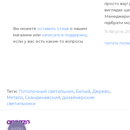
просто вау! 
виглядає ще
Менеджери в
підібрати мод
Вы можете
оставить отзыв
о нашем
13 Августа, 2
магазине или
написать в поддержку
,
если у вас есть какие-то вопросы.
Читать полн
Теги:
Потолочный светильник
,
Белый
,
Дерево
,
Металл
,
Скандинавский
,
дизайнерские
светильники
КНОПКА