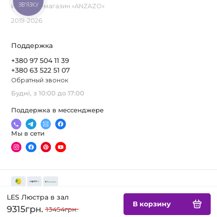
ЗВ'ЯЗКУ
Интернет-магазин «ANZAZO»
2019-2026
Поддержка
+380 97 504 11 39
+380 63 522 51 07
Обратный звонок
Будні, з 10:00 до 17:00
Поддержка в мессенджере
Мы в сети
LES Люстра в зал
В корзину
9315грн.
13454грн.