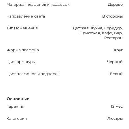
дополнительной информации о параметрах и
Материал плафонов и подвесок
Дерево
характеристиках продукта. LES дизайнерская люстра –
Направление света
В стороны
это качество, стиль и функциональность в одном
изделии, которое обязательно заслуживает вашего
Тип Помещения
Детская, Кухня, Коридор,
внимания.
Прихожая, Кафе, Бар,
Ресторан
Форма плафона
Круг
Цвет арматуры
Черный
Цвет плафонов и подвесок
Белый
Основные
Гарантия
12 мес
Категория
Люстры