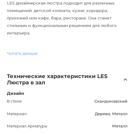
LES дизайнерская люстра подходит для различных
помещений: детской комнаты, кухни, коридора,
прихожей или кафе, бара, ресторана. Она станет
стильным и функциональным решением для любого
интерьера.
Высота люстры составляет 380 мм, а диаметр – 800 мм.
Читать дальше
Степень защиты IP20 обеспечивает ее надежность и
безопасность. Цоколь E27 подходит для большинства
лампочек.
Технические характеристики LES
Люстра в зал
Приобретая LES дизайнерскую люстру, вы получаете
гарантию на 12 месяцев. Она прекрасно сочетается с
Дизайн
различными материалами и цветовыми решениями,
В стиле
Скандинавский
позволяя создать уютную и стильную атмосферу в
Материал
Дерево, Металл
вашем помещении.
Материал Арматуры
Металл
Обратитесь к нашим менеджерам для получения