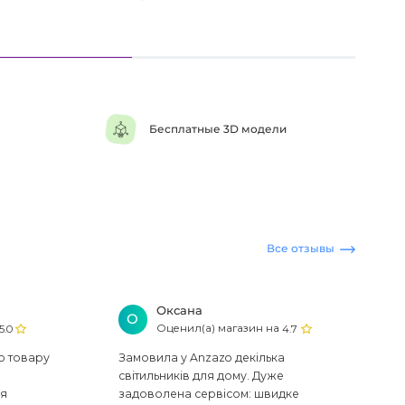
Бесплатные 3D модели
Все отзывы
Оксана
О
Оценил(а) магазин на
5.0
4.7
ю товару
Замовила у Anzazo декілька
світильників для дому. Дуже
ся
задоволена сервісом: швидке