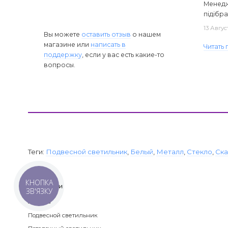
Менедж
підібра
13 Авгус
Вы можете
оставить отзыв
о нашем
магазине или
написать в
Читать
поддержку
, если у вас есть какие-то
вопросы.
Теги:
Подвесной светильник
,
Белый
,
Металл
,
Стекло
,
Ска
КНОПКА
Категории
ЗВ'ЯЗКУ
Люстра
Подвесной светильник