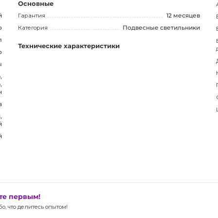
еджерам магазина. Выберите светильник LEAF и
Основные
й
Гарантия
12 месяцев
о
Категория
Подвесные светильники
л
Технические характеристики
о
ы
,
,
н
а
,
й
й
ьте первым!
, что делитесь опытом!