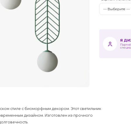
Я Д
Партнё
специа
вском стиле с биоморфным декором. Этот светильник
современным дизайном. Изготовлен из прочного
 долговечность.