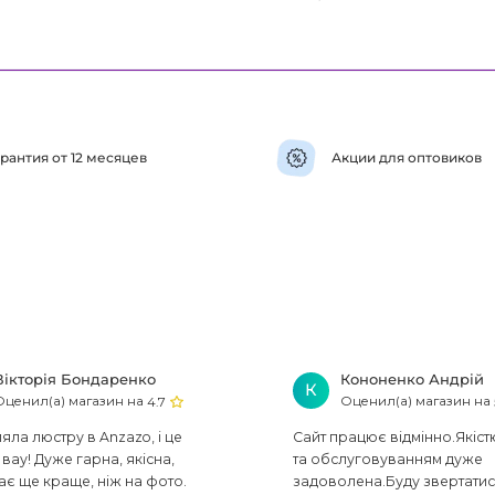
рантия от 12 месяцев
Акции для оптовиков
Вікторія Бондаренко
Кононенко Андрій
К
Оценил(а) магазин на
Оценил(а) магазин на
4.7
ла люстру в Anzazo, і це
Сайт працює відмінно.Якіст
вау! Дуже гарна, якісна,
та обслуговуванням дуже
ає ще краще, ніж на фото.
задоволена.Буду звертати