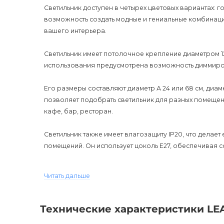
Светильник доступен в четырех цветовых вариантах: г
возможность создать модные и гениальные комбинаци
вашего интерьера.
Светильник имеет потолочное крепление диаметром 12
использования предусмотрена возможность диммиров
Его размеры составляют диаметр А 24 или 68 см, диамет
позволяет подобрать светильник для разных помещений
кафе, бар, ресторан.
Светильник также имеет влагозащиту IP20, что делае
помещений. Он использует цоколь E27, обеспечивая с
LEAF Подвесной светильник - это не только стильный
Читать дальше
которое создаст атмосферу уюта и комфорта. Благо
вариантов цвета он подойдет для любого интерьера 
Технические характеристики LE
Цена указана за один светильник. Если у вас возник