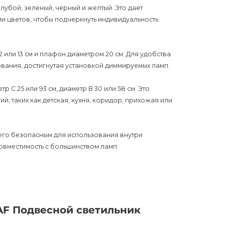
олубой, зеленый, черный и желтый. Это дает
и цветов, чтобы подчеркнуть индивидуальность
 или 13 см и плафон диаметром 20 см. Для удобства
ания, достигнутая установкой диммируемых ламп.
р С 25 или 93 см, диаметр В 30 или 58 см. Это
, таких как детская, кухня, коридор, прихожая или
т его безопасным для использования внутри
овместимость с большинством ламп.
 элемент декора, но и функциональное освещение,
даря его современному дизайну и разнообразию
и станет центром внимания в любом помещении.
AF Подвесной светильник
нут дополнительные вопросы или вам понадобится