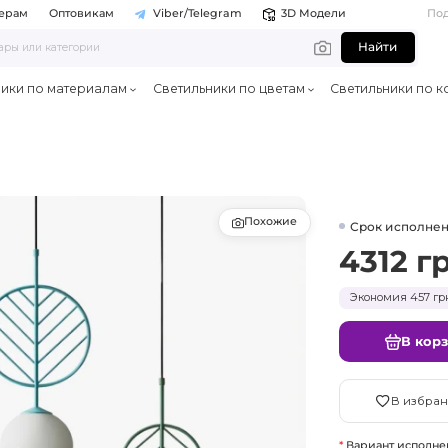
ерам
Оптовикам
Viber/Telegram
3D Модели
По
Найти
ники по материалам
Светильники по цветам
Светильники по к
Похожие
Срок исполнен
4312 г
Экономия 457 грн
В кор
В избран
Вариант исполне