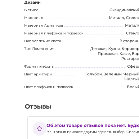
дополнительная информация, обратитесь к нашим мен
Дизайн
добавьте стиль и красоту в ваш интерьер!
В стиле
Скандинавски
Материал
Металл, Стекл
Материал Арматуры
Метал
Материал плафонов и подвесок
Стекл
Направление света
В сторон
Тип Помещения
Детская, Кухня, Коридор
Прихожая, Кафе, Бар
Рестора
Форма плафона
Сфер
Цвет арматуры
Голубой, Зеленый, Черный
Желты
Цвет плафонов и подвесок
Белы
Отзывы
Об этом товаре отзывов пока нет. Буд
Ваш отзыв поможет другим сделать выбор. Спасибо