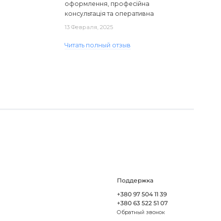
оформлення, професійна
консультація та оперативна
доставка. Один з плафонів, на жаль,
13 Февраля, 2025
виявився пошкодженим, але магаз..
Читать полный отзыв
Поддержка
+380 97 504 11 39
+380 63 522 51 07
Обратный звонок