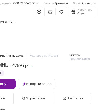
ддержка
+380 97 504 11 39
Валюта
Гривна
Язык
Russian
Корзина
0
0грн.
омнатам
Anzazo
ия: 4–8 недель
Код товара: ANZ1066
Производитель
рн.
4769 грн.
.
зину
Быстрый заказ
Поделиться
ное
В сравнение
ния