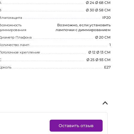
А
Ø 24 Ø 68 СМ
В
Ø 30 Ø 58 СМ
Влагозащита
IP20
Возможность
Возможно, если установить
диммирования
лампочки с диммированием
Диаметр Плафона
Ø 20 СМ
Количество ламп
1
Потолочное крепление
Ø 12 Ø 13 СМ
С
Ø 25 Ø 93 СМ
Цоколь
E27
Оставить отзыв