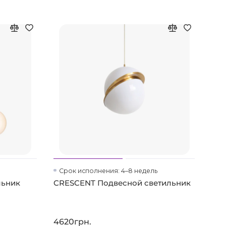
Срок исполнения: 4–8 недель
На
льник
CRESCENT Подвесной светильник
CRE
20
4620грн.
462