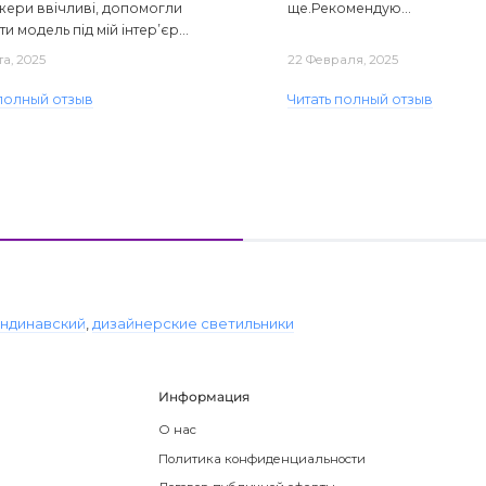
ери ввічливі, допомогли
ще.Рекомендую...
ти модель під мій інтер’єр...
та, 2025
22 Февраля, 2025
 полный отзыв
Читать полный отзыв
ндинавский
,
дизайнерские светильники
Информация
О нас
Политика конфиденциальности