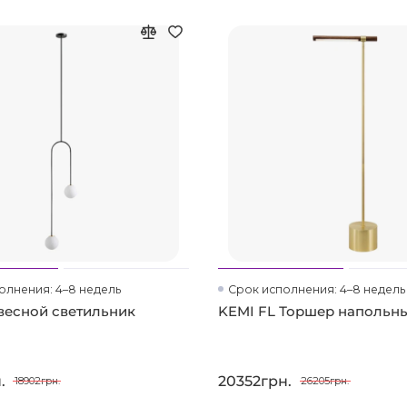
олнения: 4–8 недель
Срок исполнения: 4–8 недель
весной светильник
KEMI FL Торшер напольн
.
20352грн.
18902грн.
26205грн.