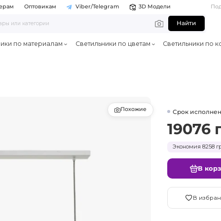
ерам
Оптовикам
Viber/Telegram
3D Модели
По
Найти
ники по материалам
Светильники по цветам
Светильники по к
Похожие
Срок исполнен
19076 
Экономия 8258 гр
В кор
В избран