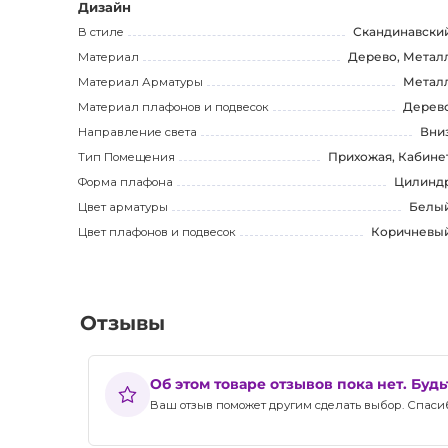
Дизайн
Сочетайте этот реечный светильник с торшером из той
В стиле
Скандинавски
вашем интерьере.
Материал
Дерево, Метал
Материал Арматуры
Метал
KEMI реечный светильник - это не только функционал
Материал плафонов и подвесок
Дерев
который добавит уют и стиль в ваше пространство. О
Направление света
Вни
делают его отличным выбором для любого покупателя
Тип Помещения
Прихожая, Кабине
уникальный светильник и создать идеальную атмосфер
Форма плафона
Цилинд
Цвет арматуры
Белы
Цвет плафонов и подвесок
Коричневы
Отзывы
Об этом товаре отзывов пока нет. Буд
Ваш отзыв поможет другим сделать выбор. Спасибо