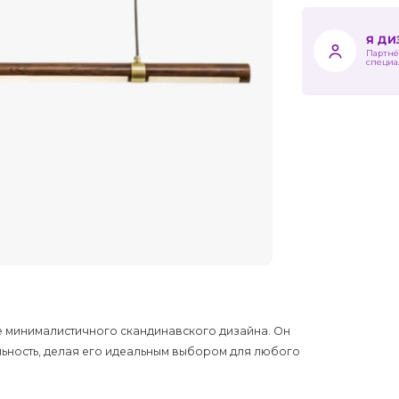
Я Д
Партнё
специа
е минималистичного скандинавского дизайна. Он
альность, делая его идеальным выбором для любого