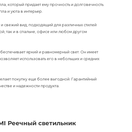
ла, который придает ему прочность и долговечность.
ла и уюта в интерьер.
 и свежий вид, подходящий для различных стилей
ой, так и в спальне, офисе или любом другом
беспечивает яркий и равномерный свет. Он имеет
позволяет использовать его в небольших и средних
 делает покупку еще более выгодной. Гарантийный
ачестве и надежности продукта.
о защиту от пыли, но не от влаги. Поэтому
озможно. Однако, его стиль и функциональность
MI Реечный светильник
щении.