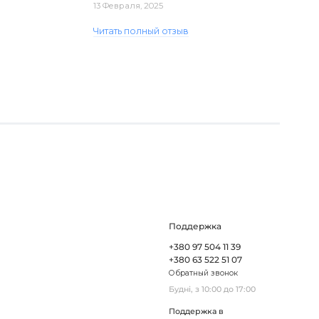
13 Февраля, 2025
виявився пошкодженим, але магаз..
Читать полный отзыв
Поддержка
+380 97 504 11 39
+380 63 522 51 07
Обратный звонок
Будні, з 10:00 до 17:00
Поддержка в