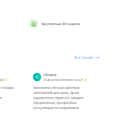
Бесплатные 3D модели
Все отзывы
Оксана
О
Оценил(а) магазин на
5.0
4.7
ю товару
Замовила у Anzazo декілька
світильників для дому. Дуже
ся
задоволена сервісом: швидке
оформлення, професійна
консультація та оперативна
доставка. Один з плафонів, на жаль,