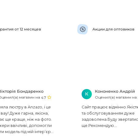
рантия от 12 месяцев
Акции для оптовиков
Вікторія Бондаренко
Кононенко Андрій
К
Оценил(а) магазин на
Оценил(а) магазин на
4.7
ла люстру в Anzazo, і це
Сайт працює відмінно.Якіст
вау! Дуже гарна, якісна,
та обслуговуванням дуже
ає ще краще, ніж на фото.
задоволена.Буду звертати
ери ввічливі, допомогли
ще.Рекомендую...
ти модель під мій інтер’єр...