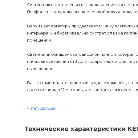
Светильник изготовлен из высококачественного метал
Плафоны из натурального дерева добавляют нотку теп
Белый цвет арматуры придает светильнику элегантный
интерьера. Он будет идеально смотреться как в гостин
помещении.
Светильник оснащен светодиодной лампой, которая о
площадь освещения от 3 до 5 квадратных метров, что 
помещениях.
Важно отметить, что лампочки входят в комплект, что
срок составляет 12 месяцев, что говорит о высоком к
Светильник имеет степень защиты IP20, что означает ег
Читать дальше
рекомендуется использовать его в сухих помещениях.
К сожалению, диммирование данного светильника нев
Технические характеристики KE
гарантируют уютную и комфортную атмосферу в поме