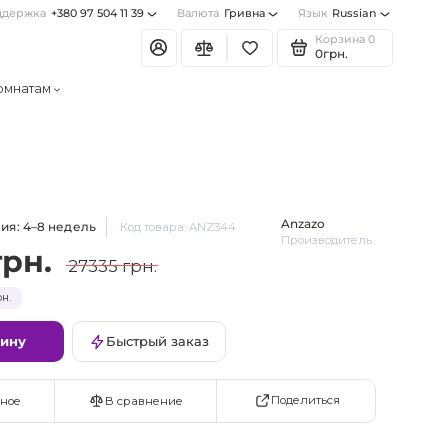
ддержка
+380 97 504 11 39
Валюта
Гривна
Язык
Russian
Корзина
0
0грн.
омнатам
Anzazo
ия: 4–8 недель
Код товара: ANZ344
Производитель
грн.
27335 грн.
н.
зину
Быстрый заказ
Поделиться
ное
В сравнение