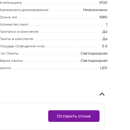
Влагозащита
IP20
Возможность диммирования
Невозможно
Длина, мм
1080
Количество ламп
1
Лампочки в комплекте
Да
Лампы в комплекте
Да
Площадь Освещения, м.кв.
3-5
Тип Лампы
Светодиодная
Форма лампы
Светодиодная
Цоколь
LED
Оставить отзыв