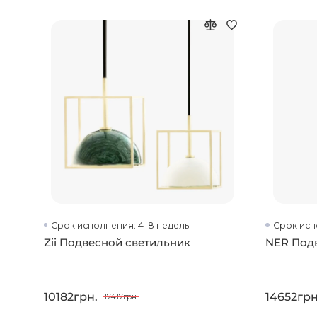
Срок исполнения: 4–8 недель
Срок исп
Zii Подвесной светильник
NER Под
10182грн.
14652грн
17417грн.