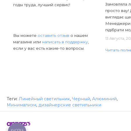
Замовляла л
годы труда, лучший сервис!
просто вау! 
виглядає ще
Менеджери в
підібрати мод
Вы можете
оставить отзыв
о нашем
13 Августа, 2
магазине или
написать в поддержку
,
если у вас есть какие-то вопросы.
Читать полн
Теги:
Линейный светильник
,
Черный
,
Алюминий
,
Минимализм
,
дизайнерские светильники
КНОПКА