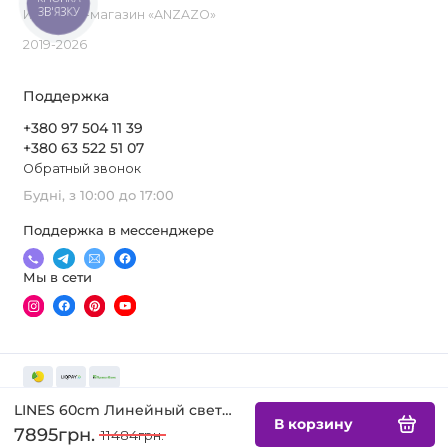
ЗВ'ЯЗКУ
Интернет-магазин «ANZAZO»
2019-2026
Поддержка
+380 97 504 11 39
+380 63 522 51 07
Обратный звонок
Будні, з 10:00 до 17:00
Поддержка в мессенджере
Мы в сети
LINES 60cm Линейный светильник
В корзину
7895грн.
11484грн.