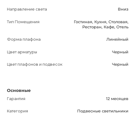
стиль и качество.
Направление света
Вниз
Не упустите возможность приобрести LINES -
Тип Помещения
Гостиная, Кухня, Столовая,
Ресторан, Кафе, Отель
подвесной светильник, который превратит ваше
жилище в уютное место отдыха и сделает ваш интерьер
Форма плафона
Линейный
более привлекательным и стильным. Обратите
внимание на LINES и наслаждайтесь его
Цвет арматуры
Черный
преимуществами каждый день!
Цвет плафонов и подвесок
Черный
Основные
Гарантия
12 месяцев
Категория
Подвесные светильники