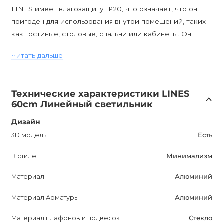
LINES имеет влагозащиту IP20, что означает, что он
пригоден для использования внутри помещений, таких
как гостиные, столовые, спальни или кабинеты. Он
отлично впишется в любой интерьер, подчеркнув стиль
Читать дальше
вашего жилища.
Светильник имеет высоту 150 см и цоколь LED, что
Технические характеристики LINES
обеспечивает удобное расположение и позволяет
60cm Линейный светильник
наслаждаться ярким освещением. Однако, стоит
отметить, что он не поддерживает диммирование.
Дизайн
3D модель
Есть
С LINES вы получаете не только качественное
В стиле
Минимализм
освещение, но и стильный аксессуар, который улучшит
вашу жизнь. Он создаст уют и комфорт в вашем доме,
Материал
Алюминий
добавит модный штрих и станет фокусным элементом
любого интерьера. Благодаря своим характеристикам и
Материал Арматуры
Алюминий
дизайну, LINES заслуживает внимания и является
Материал плафонов и подвесок
Стекло
отличным выбором для тех, кто ценит современный