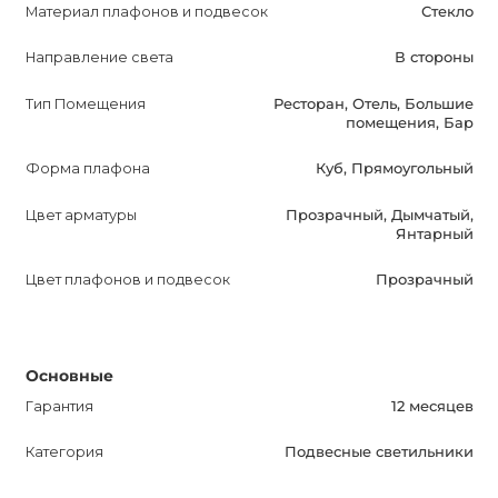
Материал плафонов и подвесок
Стекло
вашего интерьера. С его помощью вы сможете создать
индивидуальный дизайн своего жилища, ощущение
Направление света
В стороны
комфорта и гармонии.
Тип Помещения
Ресторан, Отель, Большие
помещения, Бар
Выберите HYPERQUBE PENDANT LIGHT 1 в
прозрачном, дымчатом или янтарном цвете, чтобы
Форма плафона
Куб, Прямоугольный
подчеркнуть свою индивидуальность и добавить
Цвет арматуры
Прозрачный, Дымчатый,
неповторимости в свой дом. Не упустите возможность
Янтарный
сделать ваш интерьер ярким и стильным!
Цвет плафонов и подвесок
Прозрачный
Основные
Гарантия
12 месяцев
Категория
Подвесные светильники