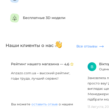
Бесплатные 3D модели
Наши клиенты о нас
Все отзывы
Рейтинг нашего магазина —
Вікт
4.6
В
Оцени
Anzazo.com.ua – высокий рейтинг,
Замовляла л
годы труда, лучший сервис!
просто вау! 
виглядає ще
Менеджери в
підібрати мод
Вы можете
оставить отзыв
о нашем
13 Августа, 2