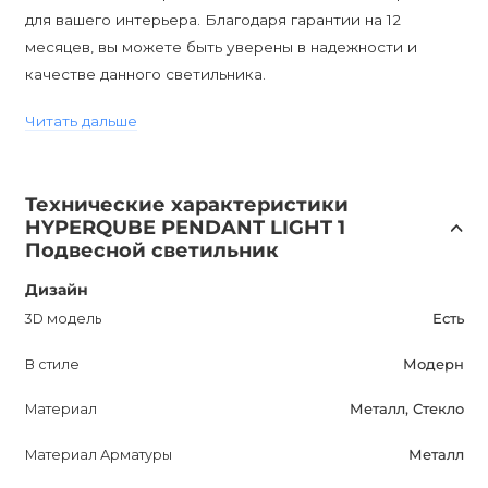
для вашего интерьера. Благодаря гарантии на 12
месяцев, вы можете быть уверены в надежности и
качестве данного светильника.
Читать дальше
Возможность диммирования позволяет регулировать
яркость света в зависимости от вашего настроения и
предпочтений. Комбинируйте светильник с
Технические характеристики
диммируемыми лампами, чтобы создать атмосферу,
HYPERQUBE PENDANT LIGHT 1
которая вам нравится.
Подвесной светильник
Дизайн
HYPERQUBE PENDANT LIGHT 1 имеет защиту от влаги
IP20, что делает его подходящим для установки внутри
3D модель
Есть
помещений. Изящный дизайн и стильный внешний вид
В стиле
Модерн
добавят шарма и уюту в вашу комнату.
Материал
Металл, Стекло
Этот подвесной светильник от HYPERQUBE обещает
Материал Арматуры
Металл
улучшить вашу жизнь, создавая приятную атмосферу в
вашем пространстве и подчеркивая современный стиль