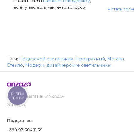
магазине или
написать в поддержку
,
если у вас есть какие-то вопросы.
Читать полн
Теги:
Подвесной светильник
,
Прозрачный
,
Металл
,
Стекло
,
Модерн
,
дизайнерские светильники
КНОПКА
Интернет-магазин «ANZAZO»
ЗВ'ЯЗКУ
2019-2026
Поддержка
+380 97 504 11 39