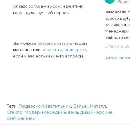
Оцени
Anzazo.com.ua – высокий рейтинг,
Замовляла л
годы труда, лучший сервис!
просто вау! 
виглядає ще
Менеджери в
підібрати мод
Вы можете
оставить отзыв
о нашем
13 Августа, 2
магазине или
написать в поддержку
,
если у вас есть какие-то вопросы.
Читать полн
Теги:
Подвесной светильник
,
Белый
,
Металл
,
Стекло
,
Модерн середины века
,
дизайнерские
светильники