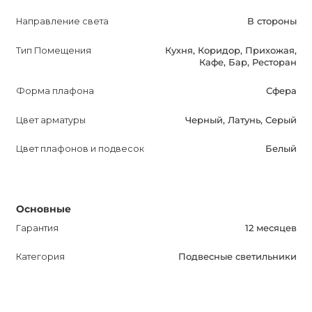
HOOP TRIO вдохновлен классическим стилем
Направление света
В стороны
середины XX века и добавляет изысканности и
элегантности в любую комнату. Он идеально
Тип Помещения
Кухня, Коридор, Прихожая,
Кафе, Бар, Ресторан
сочетается с современным дизайном домов и офисов.
Форма плафона
Сфера
Светильник HOOP TRIO сделает вашу жизнь ярче и
уютнее, создавая приятную атмосферу в помещении.
Цвет арматуры
Черный, Латунь, Серый
Его стильный дизайн и разнообразие вариантов
Цвет плафонов и подвесок
Белый
позволяют выбрать идеальное решение для любого
интерьера.
Цена указана за версию с тремя круглыми подвесами
Основные
диаметром 25 см в любом цвете на любом креплении.
Гарантия
12 месяцев
Дополнительную информацию можно получить у
Категория
Подвесные светильники
менеджеров магазина, которые всегда готовы оказать
профессиональную помощь.
Это описание оптимизировано для поисковых систем и