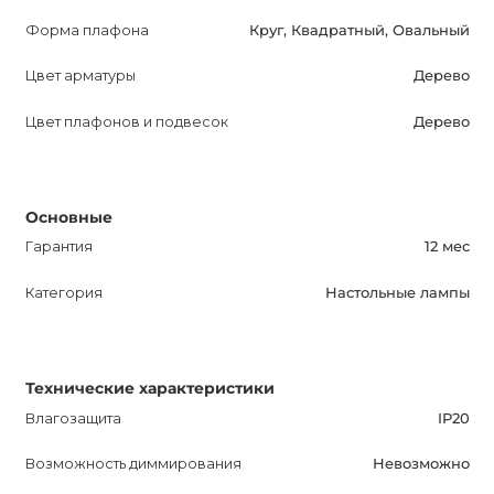
левитирующие в воздухе, создают впечатляющий
Форма плафона
Круг, Квадратный, Овальный
эффект и придают этой лампе особую
Цвет арматуры
Дерево
привлекательность. Цена на эту лампу указана на
овальную форму при предварительном заказе за 46
Цвет плафонов и подвесок
Дерево
недель. Для получения дополнительной информации
обращайтесь к нашим менеджерам.
Основные
Гарантия
12 мес
Категория
Настольные лампы
Технические характеристики
Влагозащита
IP20
Возможность диммирования
Невозможно