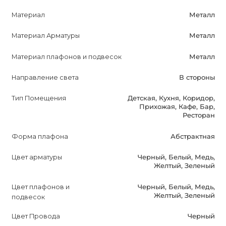
доступным и привлекательным для широкой аудитории.
Материал
Металл
Установка диммируемых ламп позволяет создавать
Материал Арматуры
Металл
разные атмосферы и настроение в помещении, а также
экономить энергию. Надежная конструкция и высокое
Материал плафонов и подвесок
Металл
качество материалов гарантируют долговечность
Направление света
В стороны
светильника Hat и сохранение его привлекательного
внешнего вида на протяжении долгого времени.
Тип Помещения
Детская, Кухня, Коридор,
Прихожая, Кафе, Бар,
Ресторан
Рассматривая функциональность и стиль данного
светильника, можно с уверенностью сказать, что он
Форма плафона
Абстрактная
стоит внимания покупателей, и его использование в
интерьере принесет не только практическую пользу, но
Цвет арматуры
Черный, Белый, Медь,
Желтый, Зеленый
и визуальное удовлетворение. Оптимизированное
описание для поисковых систем поможет
Цвет плафонов и
Черный, Белый, Медь,
потенциальным покупателям найти этот светильник.
Желтый, Зеленый
подвесок
Цвет Провода
Черный