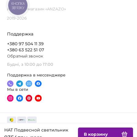
КНОПКА
ЗВ'ЯЗКУ
Интернет-магазин «ANZAZO»
2019-2026
Поддержка
+380 97 504 11 39
+380 63 522 51 07
Обратный звонок
Будні, з 10:00 до 17:00
Поддержка в мессенджере
Мы в сети
HAT Подвесной светильник
В корзину