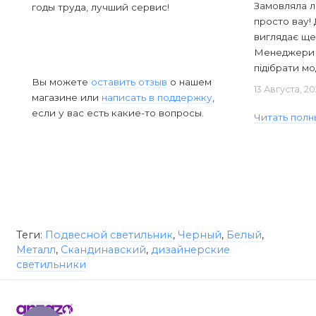
Замовляла л
годы труда, лучший сервис!
просто вау! 
виглядає ще
Менеджери в
підібрати мод
Вы можете
оставить отзыв
о нашем
13 Августа, 2
магазине или
написать в поддержку
,
если у вас есть какие-то вопросы.
Читать полн
Теги:
Подвесной светильник
,
Черный
,
Белый
,
Металл
,
Скандинавский
,
дизайнерские
светильники