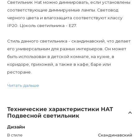
Светильник Hat можно диммировать, если установлены
соответствующие диммируемые лампы. Световод
черного цвета и влагозащита соответствуют классу
IP20. Цоколь светильника - E27.
Стиль данного светильника - скандинавский, что делает
его универсальным для разных интерьеров. Он может
быть использован в детской комнате, на кухне, в
коридоре, прихожей, а также в кафе, баре или
ресторане.
Читать дальше
Светильник Hat не только обеспечивает
функциональное освещение, но и станет стильным
элементом интерьера, добавив уют и комфорт в
Технические характеристики HAT
помещение. Его легкая лучевая конструкция и
Подвесной светильник
разнообразие цветовых решений позволяют выбрать
оптимальный вариант под любой вкус. Цена указана на
Дизайн
самый небольшой размер (0,6 м), что делает светильник
В стиле
Скандинавский