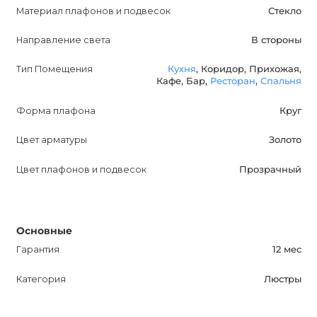
элегантный и современный вид. Ее установка не только
Материал плафонов и подвесок
Стекло
улучшит внешний вид вашей комнаты, но и обеспечит
Направление света
В стороны
необходимое освещение. Благодаря использованию
высококачественных материалов и современному
Тип Помещения
Кухня
, Коридор, Прихожая,
дизайну, эта люстра выдержит испытания временем и
Кафе, Бар,
Ресторан
,
Спальня
прослужит вам долгие годы.
Форма плафона
Круг
Учтите все указанные характеристики при выборе
Цвет арматуры
Золото
вашего освещения. Они помогут вам подобрать
продукт, который идеально впишется в ваш интерьер,
Цвет плафонов и подвесок
Прозрачный
придавая ему шик и элегантность.
Основные
Гарантия
12 мес
Категория
Люстры