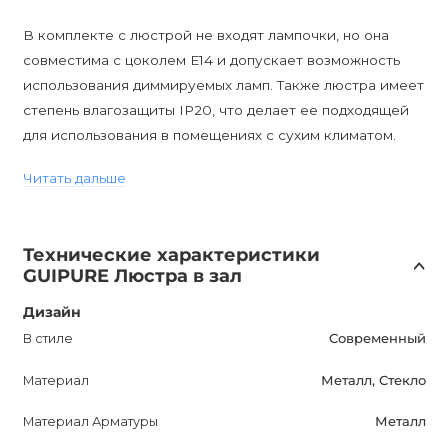
В комплекте с люстрой не входят лампочки, но она
совместима с цоколем E14 и допускает возможность
использования диммируемых ламп. Также люстра имеет
степень влагозащиты IP20, что делает ее подходящей
для использования в помещениях с сухим климатом.
Читать дальше
Гарантия на этот продукт составляет 12 месяцев, что
свидетельствует о его высоком качестве и
долговечности.
Технические характеристики
GUIPURE Люстра в зал
GUIPURE, доступную для покупки в Украине, можно
приобрести только в интернет-магазине AnzAzo. Мы
Дизайн
предлагаем доставку по всей Украине, гарантию и
В стиле
Современный
лучшие цены.
Материал
Металл, Стекло
Эта дизайнерская люстра станет прекрасным
Материал Арматуры
Металл
дополнением к вашему интерьеру, придавая ему