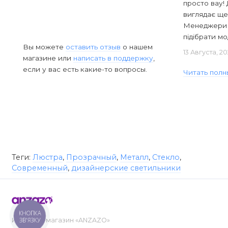
просто вау! 
виглядає ще
Менеджери в
підібрати мод
Вы можете
оставить отзыв
о нашем
13 Августа, 2
магазине или
написать в поддержку
,
если у вас есть какие-то вопросы.
Читать полн
Теги:
Люстра
,
Прозрачный
,
Металл
,
Стекло
,
Современный
,
дизайнерские светильники
КНОПКА
ЗВ'ЯЗКУ
Интернет-магазин «ANZAZO»