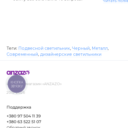
Читать полн
Теги:
Подвесной светильник
,
Черный
,
Металл
,
Современный
,
дизайнерские светильники
КНОПКА
Интернет-магазин «ANZAZO»
ЗВ'ЯЗКУ
2019-2026
Поддержка
+380 97 504 11 39
+380 63 522 51 07
Обратный звонок