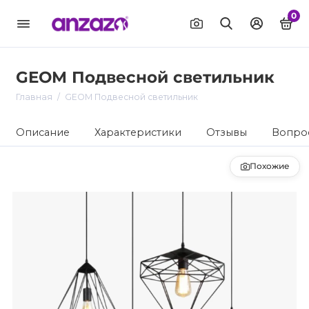
0
GEOM Подвесной светильник
Главная
GEOM Подвесной светильник
Описание
Характеристики
Отзывы
Вопрос
Похожие