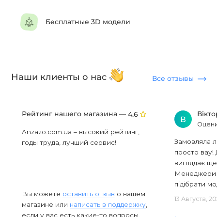
Бесплатные 3D модели
Наши клиенты о нас
Все отзывы
Рейтинг нашего магазина —
Вікт
4.6
В
Оцени
Anzazo.com.ua – высокий рейтинг,
Замовляла л
годы труда, лучший сервис!
просто вау! 
виглядає ще
Менеджери в
підібрати мод
Вы можете
оставить отзыв
о нашем
13 Августа, 2
магазине или
написать в поддержку
,
если у вас есть какие-то вопросы.