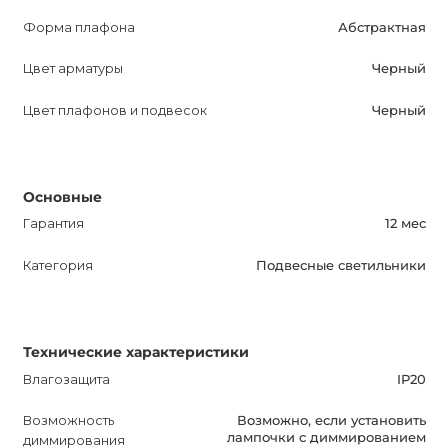
Приобретая GEOM Подвесной светильник, вы
Форма плафона
Абстрактная
получаете продукт высокого качества с гарантией на 12
месяцев. Прекрасное сочетание стиля,
Цвет арматуры
Черный
функциональности и долговечности делает этот
Цвет плафонов и подвесок
Черный
светильник отличным выбором для тех, кто ценит
красивый дизайн и комфорт в своем доме или офисе.
Основные
Гарантия
12 мес
Категория
Подвесные светильники
Технические характеристики
Влагозащита
IP20
Возможность
Возможно, если установить
лампочки с диммированием
диммирования