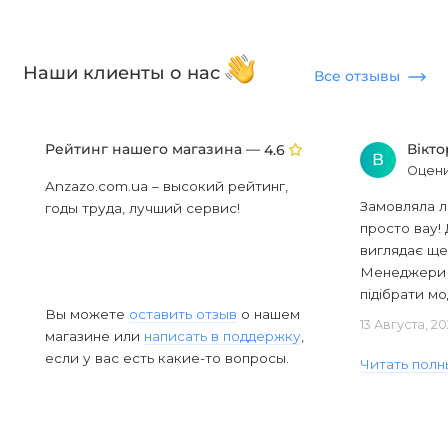
Наши клиенты о нас
Все отзывы
Рейтинг нашего магазина —
Вікт
4.6
В
Оцени
Anzazo.com.ua – высокий рейтинг,
Замовляла л
годы труда, лучший сервис!
просто вау! 
виглядає ще
Менеджери в
підібрати мод
Вы можете
оставить отзыв
о нашем
13 Августа, 2
магазине или
написать в поддержку
,
если у вас есть какие-то вопросы.
Читать полн