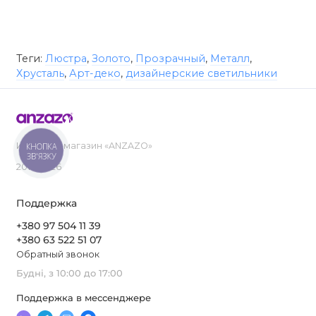
Теги:
Люстра
,
Золото
,
Прозрачный
,
Металл
,
Хрусталь
,
Арт-деко
,
дизайнерские светильники
Интернет-магазин «ANZAZO»
КНОПКА
ЗВ'ЯЗКУ
2019-2026
Поддержка
+380 97 504 11 39
+380 63 522 51 07
Обратный звонок
Будні, з 10:00 до 17:00
Поддержка в мессенджере