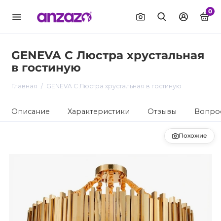
0
GENEVA C Люстра хрустальная
в гостиную
Главная
GENEVA C Люстра хрустальная в гостиную
Описание
Характеристики
Отзывы
Вопрос
Похожие