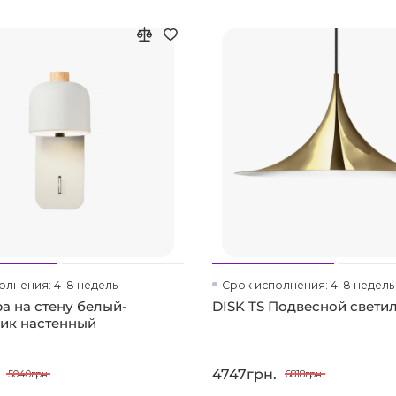
олнения: 4–8 недель
Срок исполнения: 4–8 недель
ра на стену белый-
DISK TS Подвесной свети
ик настенный
4747грн.
5040грн.
6818грн.