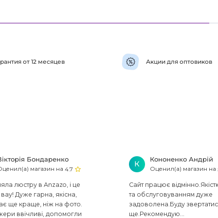
рантия от 12 месяцев
Акции для оптовиков
Вікторія Бондаренко
Кононенко Андрій
К
Оценил(а) магазин на
Оценил(а) магазин на
4.7
ла люстру в Anzazo, і це
Сайт працює відмінно.Якіст
вау! Дуже гарна, якісна,
та обслуговуванням дуже
ає ще краще, ніж на фото.
задоволена.Буду звертати
ери ввічливі, допомогли
ще.Рекомендую...