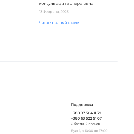
консультація та оперативна
доставка. Один з плафонів, на жаль,
13 Февраля, 2025
виявився пошкодженим, але магаз..
Читать полный отзыв
Поддержка
+380 97 504 11 39
+380 63 522 51 07
Обратный звонок
Будні, з 10:00 до 17:00