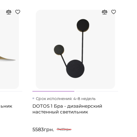
Срок исполнения: 4–8 недель
Ср
льник
DOTOS 1 Бра - дизайнерский
TEN
настенный светильник
нас
5583грн.
414
7409грн.