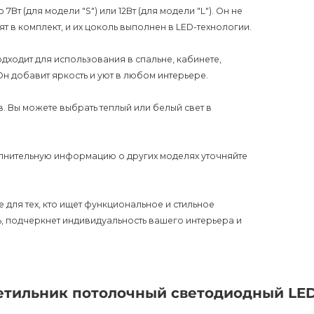
 (для модели "S") или 12Вт (для модели "L"). Он не
ят в комплект, и их цоколь выполнен в LED-технологии.
дходит для использования в спальне, кабинете,
Он добавит яркость и уют в любом интерьере.
в. Вы можете выбрать теплый или белый свет в
полнительную информацию о других моделях уточняйте
 для тех, кто ищет функциональное и стильное
, подчеркнет индивидуальность вашего интерьера и
тот светильник, чтобы сделать ваш дом еще более
влекательности для потенциальных покупателей.
етильник потолочный светодиодный LE