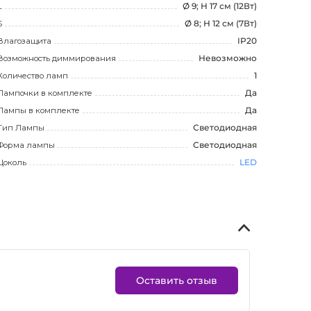
L
Ø 9; H 17 см (12Вт)
S
Ø 8; H 12 см (7Вт)
Влагозащита
IP20
Возможность диммирования
Невозможно
Количество ламп
1
Лампочки в комплекте
Да
Лампы в комплекте
Да
Тип Лампы
Светодиодная
Форма лампы
Светодиодная
Цоколь
LED
Оставить отзыв