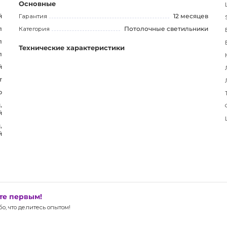
Основные
й
Гарантия
12 месяцев
л
Категория
Потолочные светильники
л
Технические характеристики
л
й
т
р
,
й
,
й
ьте первым!
, что делитесь опытом!