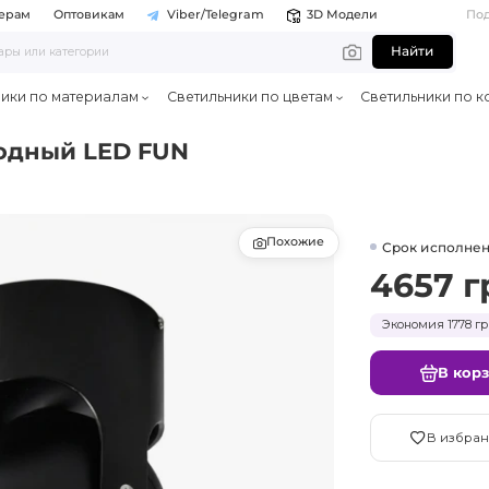
ерам
Оптовикам
Viber/Telegram
3D Модели
По
Найти
ники по материалам
Светильники по цветам
Светильники по к
одный LED FUN
Похожие
Срок исполнен
4657 г
Экономия 1778 гр
В кор
В избран