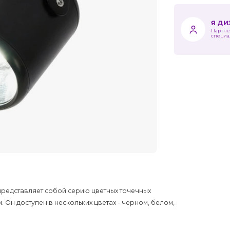
Я Д
Партнё
специа
представляет собой серию цветных точечных
 Он доступен в нескольких цветах - черном, белом,