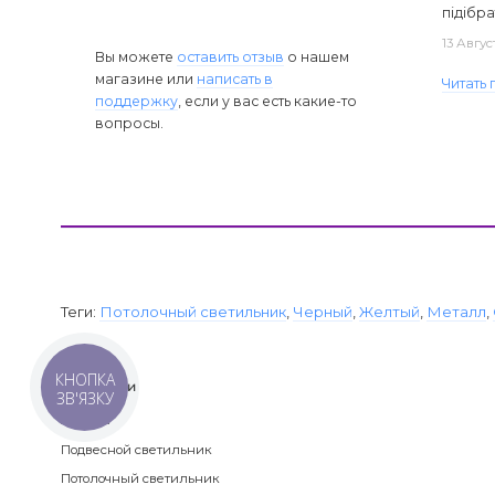
підібра
13 Авгус
Вы можете
оставить отзыв
о нашем
магазине или
написать в
Читать
поддержку
, если у вас есть какие-то
вопросы.
Теги:
Потолочный светильник
,
Черный
,
Желтый
,
Металл
,
КНОПКА
Категории
ЗВ'ЯЗКУ
Люстра
Подвесной светильник
Потолочный светильник