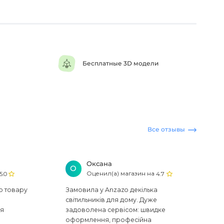
Бесплатные 3D модели
Все отзывы
Оксана
О
Оценил(а) магазин на
5.0
4.7
ю товару
Замовила у Anzazo декілька
світильників для дому. Дуже
ся
задоволена сервісом: швидке
оформлення, професійна