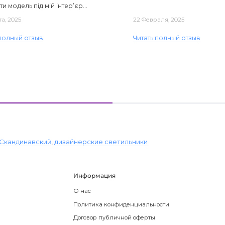
ти модель під мій інтер’єр...
та, 2025
22 Февраля, 2025
 полный отзыв
Читать полный отзыв
Скандинавский
,
дизайнерские светильники
Информация
О нас
Политика конфиденциальности
Договор публичной оферты