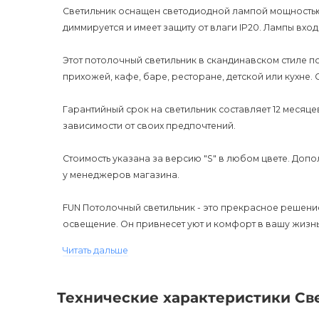
Светильник оснащен светодиодной лампой мощностью 7Вт
диммируется и имеет защиту от влаги IP20. Лампы вход
Этот потолочный светильник в скандинавском стиле по
прихожей, кафе, баре, ресторане, детской или кухне. 
Гарантийный срок на светильник составляет 12 месяце
зависимости от своих предпочтений.
Стоимость указана за версию "S" в любом цвете. До
у менеджеров магазина.
FUN Потолочный светильник - это прекрасное решение
освещение. Он привнесет уют и комфорт в вашу жизнь
создаст приятную атмосферу. Обратите внимание на э
Читать дальше
привлекательным и функциональным.
п.с. текст оптимизирован для поисковых систем и при
Технические характеристики Св