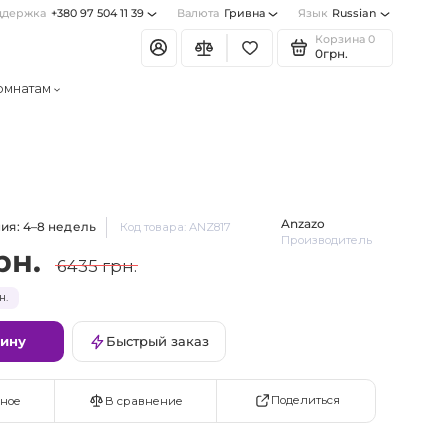
ддержка
+380 97 504 11 39
Валюта
Гривна
Язык
Russian
Корзина
0
0грн.
омнатам
Anzazo
ия: 4–8 недель
Код товара: ANZ817
Производитель
рн.
6435 грн.
н.
зину
Быстрый заказ
Поделиться
ное
В сравнение