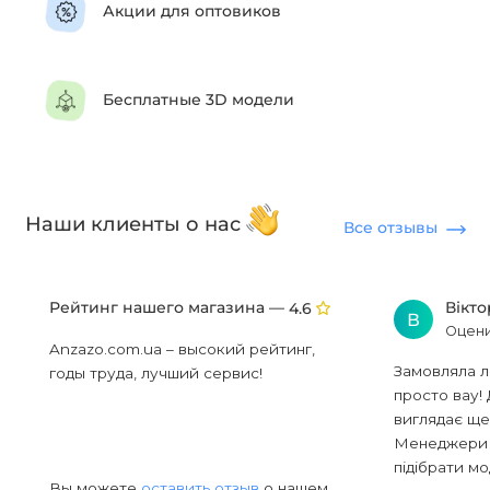
Акции для оптовиков
Бесплатные 3D модели
Наши клиенты о нас
Все отзывы
Рейтинг нашего магазина —
Вікт
4.6
В
Оцени
Anzazo.com.ua – высокий рейтинг,
Замовляла л
годы труда, лучший сервис!
просто вау! 
виглядає ще
Менеджери в
підібрати мод
Вы можете
оставить отзыв
о нашем