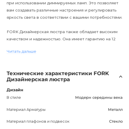
при использовании диммируемых ламп. Это позволяет
вам создавать различные настроения и регулировать
яркость света в соответствии с вашими потребностями.
FORK Дизайнерская люстра также обладает высоким
качеством и надежностью. Она имеет гарантию на 12
месяцев, что дает вам уверенность в ее долговечности.
Читать дальше
Благодаря защите от влаги IP20, она подходит для
использования в любых помещениях, за исключением
влажных.
Технические характеристики FORK
Дизайнерская люстра
Все это делает FORK Дизайнерскую люстру идеальным
выбором для тех, кто ищет стильное и функциональное
Дизайн
освещение для своего дома. Она прекрасно впишется в
В стиле
Модерн середины века
любой интерьер, освещая комнату и придавая ей
Материал Арматуры
Металл
атмосферу тепла и уюта.
Материал плафонов и подвесок
Стекло
Купите FORK Дизайнерскую люстру прямо сейчас в