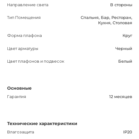
интернет-магазине AnzAzo по самым лучшим ценам и
Направление света
В стороны
наслаждайтесь ее прекрасным дизайном и
Тип Помещения
Спальня, Бар, Ресторан,
качественным освещением. Наша доставка по всей
Кухня, Столовая
Украине гарантирует, что вы получите вашу люстру в
самые короткие сроки. Не упустите возможность
Форма плафона
Круг
обновить свое освещение и улучшить свою жизнь с
Цвет арматуры
Черный
FORK Дизайнерской люстрой!
Цвет плафонов и подвесок
Белый
Основные
Гарантия
12 месяцев
Технические характеристики
Влагозащита
IP20