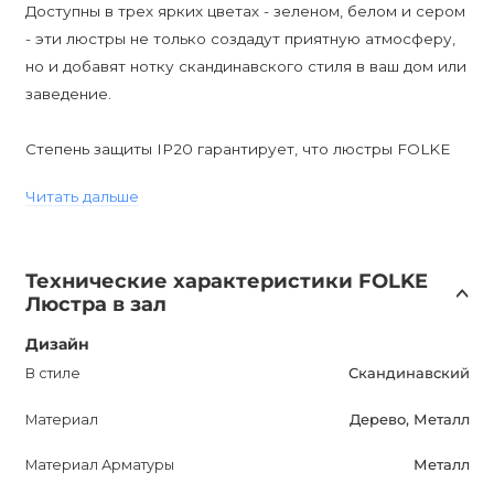
Доступны в трех ярких цветах - зеленом, белом и сером
- эти люстры не только создадут приятную атмосферу,
но и добавят нотку скандинавского стиля в ваш дом или
заведение.
Cтепень защиты IP20 гарантирует, что люстры FOLKE
подходят для использования внутри помещений. Они
Читать дальше
легко монтируются и совместимы с цоколем E27, что
обеспечивает легкую установку и замену лампочек.
Технические характеристики FOLKE
Хотите создать уютную атмосферу и создать особый
Люстра в зал
интерьер в своих помещениях?
FOLKE Дизайнерская люстра - ваш выбор! Используя
Дизайн
диммируемые лампы, вы сможете контролировать
В стиле
Скандинавский
яркость света и создать нужное настроение.
Материал
Дерево, Металл
Приобретая эту люстру, вы получаете не только
Материал Арматуры
Металл
качественный и стильный предмет интерьера, но и