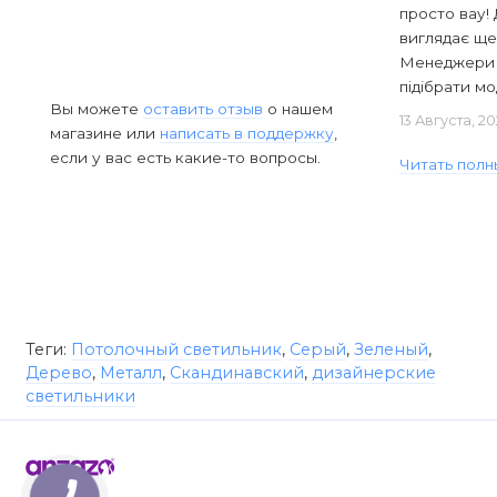
просто вау! 
виглядає ще
Менеджери в
підібрати мод
Вы можете
оставить отзыв
о нашем
13 Августа, 2
магазине или
написать в поддержку
,
если у вас есть какие-то вопросы.
Читать полн
Теги:
Потолочный светильник
,
Серый
,
Зеленый
,
Дерево
,
Металл
,
Скандинавский
,
дизайнерские
светильники