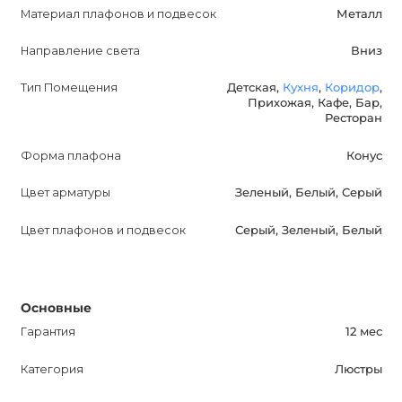
гарантию на 12 месяцев, что является отличным
Материал плафонов и подвесок
Металл
дополнением.
Направление света
Вниз
Цена указана за 3-х ламповую версию в любом цвете.
Тип Помещения
Детская,
Кухня
,
Коридор
,
Поднимите ваш интерьер на новый уровень с FOLKE
Прихожая, Кафе, Бар,
Ресторан
Дизайнерской люстрой!
Форма плафона
Конус
Цвет арматуры
Зеленый, Белый, Серый
Цвет плафонов и подвесок
Серый, Зеленый, Белый
Основные
Гарантия
12 мес
Категория
Люстры