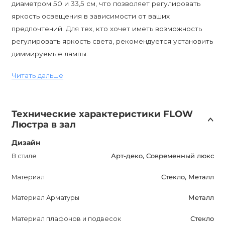
диаметром 50 и 33,5 см, что позволяет регулировать
яркость освещения в зависимости от ваших
предпочтений. Для тех, кто хочет иметь возможность
регулировать яркость света, рекомендуется установить
диммируемые лампы.
Читать дальше
Люстра имеет влагозащиту IP20, что позволяет ее
использовать в помещениях без прямого контакта с
водой. Она оснащена цоколем E14, что обеспечивает
Технические характеристики FLOW
легкую замену лампочек.
Люстра в зал
FLOW Дизайнерская люстра - это не только
Дизайн
функциональный предмет освещения, но и стильный
В стиле
Арт-деко, Современный люкс
акцент в вашем интерьере. Ее постмодернный дизайн
Материал
Стекло, Металл
привлекает внимание и создает неповторимую
атмосферу. Сочетание стекла и металла придает
Материал Арматуры
Металл
люстре изысканность и изысканность.
Материал плафонов и подвесок
Стекло