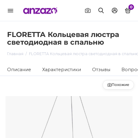
0
FLORETTA Кольцевая люстра
светодиодная в спальню
Главная
FLORETTA Кольцевая люстра светодиодная в спальн
Описание
Характеристики
Отзывы
Вопрос
Похожие