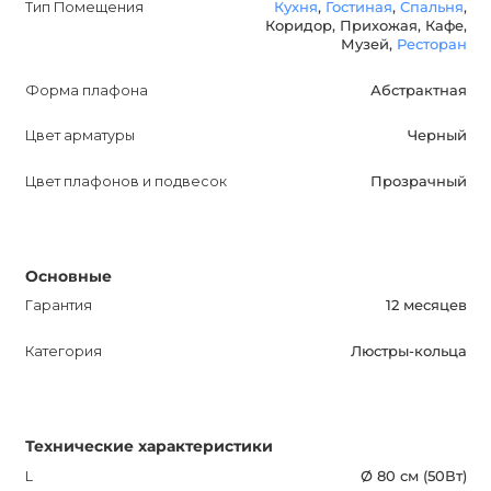
Тип Помещения
Кухня
,
Гостиная
,
Спальня
,
Коридор, Прихожая, Кафе,
менеджерам.
Музей,
Ресторан
FLORETTA Кольцевая люстра - это не только источник
Форма плафона
Абстрактная
света, но и предмет оригинального декора.
Цвет арматуры
Черный
Насладитесь ее красотой и создайте уютную
атмосферу в своем доме.
Цвет плафонов и подвесок
Прозрачный
Основные
Гарантия
12 месяцев
Категория
Люстры-кольца
Технические характеристики
L
Ø 80 см (50Вт)