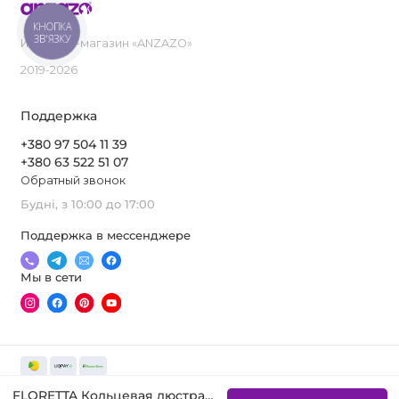
КНОПКА
ЗВ'ЯЗКУ
Интернет-магазин «ANZAZO»
2019-2026
Поддержка
+380 97 504 11 39
+380 63 522 51 07
Обратный звонок
Будні, з 10:00 до 17:00
Поддержка в мессенджере
Мы в сети
FLORETTA Кольцевая люстра светодиодная в спальню