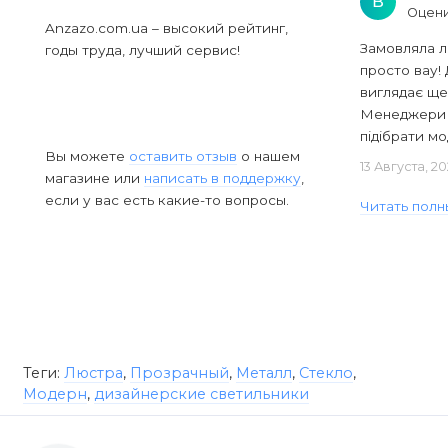
В
Оцени
Anzazo.com.ua – высокий рейтинг,
Замовляла л
годы труда, лучший сервис!
просто вау! 
виглядає ще
Менеджери в
підібрати мод
Вы можете
оставить отзыв
о нашем
13 Августа, 2
магазине или
написать в поддержку
,
если у вас есть какие-то вопросы.
Читать полн
Теги:
Люстра
,
Прозрачный
,
Металл
,
Стекло
,
Модерн
,
дизайнерские светильники