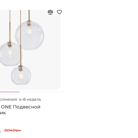
олнения: 4–8 недель
 ONE Подвесной
ник
.
32943грн.