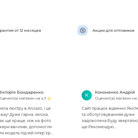
рантия от 12 месяцев
Акции для оптовиков
Вікторія Бондаренко
Кононенко Андрій
К
Оценил(а) магазин на
Оценил(а) магазин на
4.7
ла люстру в Anzazo, і це
Сайт працює відмінно.Якіст
вау! Дуже гарна, якісна,
та обслуговуванням дуже
ає ще краще, ніж на фото.
задоволена.Буду звертати
ери ввічливі, допомогли
ще.Рекомендую...
ти модель під мій інтер’єр...