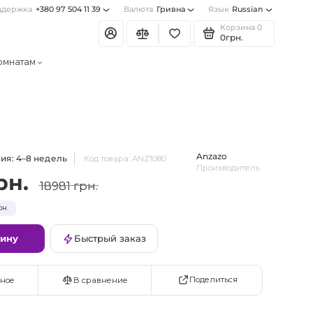
ддержка
+380 97 504 11 39
Валюта
Гривна
Язык
Russian
Корзина
0
0грн.
омнатам
Anzazo
ия: 4–8 недель
Код товара: ANZ1080
Производитель
рн.
18981 грн.
рн.
зину
Быстрый заказ
Поделиться
ное
В сравнение