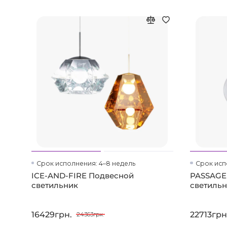
Срок исполнения: 4–8 недель
Срок исп
ICE-AND-FIRE Подвесной
PASSAGE
светильник
светиль
16429грн.
22713грн
24363грн.