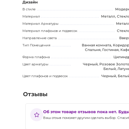
Дизайн
В стиле
Модер
Материал
Металл, Стекл
Материал Арматуры
Метал
Материал плафонов и подвесок
Стекл
Направление света
Ввер
Тип Помещения
Ванная комната, Коридор
Спальня, Гостиная, Каф
Форма плафона
Цилинд
Цвет арматуры
Черный, Розовое Золото
Белый, Латун
Цвет плафонов и подвесок
Черный, Белы
Отзывы
Об этом товаре отзывов пока нет. Буд
Ваш отзыв поможет другим сделать выбор. Спасибо