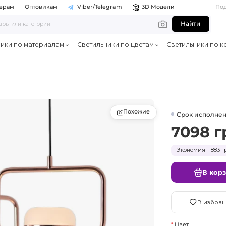
ерам
Оптовикам
Viber/Telegram
3D Модели
По
Найти
ники по материалам
Светильники по цветам
Светильники по к
Похожие
Срок исполнен
7098 г
Экономия 11883 г
В кор
В избран
Цвет