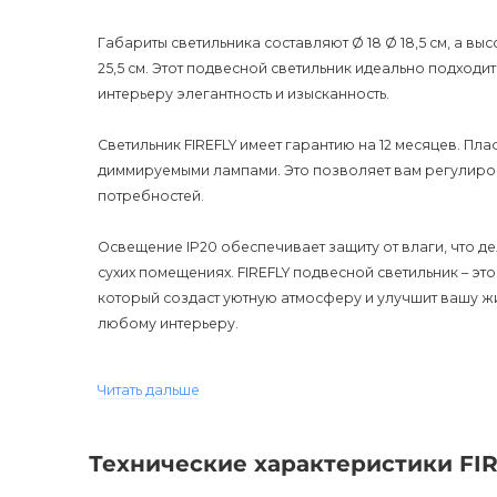
Габариты светильника составляют Ø 18 Ø 18,5 см, а выс
25,5 см. Этот подвесной светильник идеально подходи
интерьеру элегантность и изысканность.
Светильник FIREFLY имеет гарантию на 12 месяцев. Пла
диммируемыми лампами. Это позволяет вам регулирова
потребностей.
Освещение IP20 обеспечивает защиту от влаги, что де
сухих помещениях. FIREFLY подвесной светильник – это
который создаст уютную атмосферу и улучшит вашу жи
любому интерьеру.
Не упустите возможность восхитить гостей и создать у
Читать дальше
светильником. Выберите его в своем любимом цвете 
освещением и стильным дизайном. Оптимизированное
характеристики привлекут потенциальных покупателей.
Технические характеристики FI
Подвесным светильником.