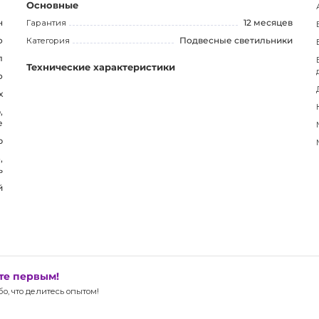
Основные
н
Гарантия
12 месяцев
о
Категория
Подвесные светильники
л
Технические характеристики
о
х
,
е
р
,
ь
й
ьте первым!
, что делитесь опытом!