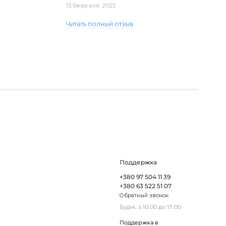
доставка. Один з плафонів, на жаль,
13 Февраля, 2025
виявився пошкодженим, але магаз..
Читать полный отзыв
Поддержка
+380 97 504 11 39
+380 63 522 51 07
Обратный звонок
Будні, з 10:00 до 17:00
Поддержка в