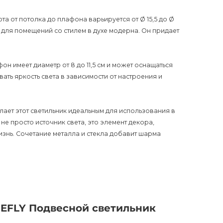
ота от потолка до плафона варьируется от Ø 15,5 до Ø
т для помещений со стилем в духе модерна. Он придает
фон имеет диаметр от 8 до 11,5 см и может оснащаться
ть яркость света в зависимости от настроения и
лает этот светильник идеальным для использования в
 не просто источник света, это элемент декора,
знь. Сочетание металла и стекла добавит шарма
никальный стиль в своем доме с FIREFLY Подвесным
– черном или белом и наслаждайтесь великолепным
 описание для поисковых систем и яркие
 Испытайте роскошь и изысканность с FIREFLY
REFLY Подвесной светильник