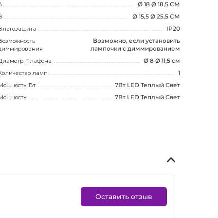
А
Ø 18 Ø 18,5 СМ
В
Ø 15,5 Ø 25,5 СМ
Влагозащита
IP20
Возможность
Возможно, если установить
диммирования
лампочки с диммированием
Диаметр Плафона
Ø 8 Ø 11,5 см
Количество ламп
1
Мощность, Вт
7Вт LED Теплый Свет
Мощность:
7Вт LED Теплый Свет
Оставить отзыв