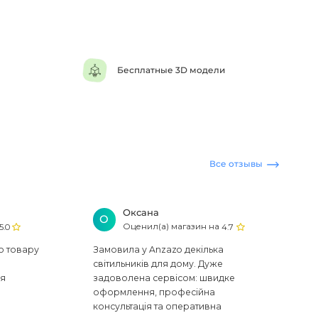
Бесплатные 3D модели
Все отзывы
Оксана
О
Оценил(а) магазин на
5.0
4.7
ю товару
Замовила у Anzazo декілька
світильників для дому. Дуже
ся
задоволена сервісом: швидке
оформлення, професійна
консультація та оперативна