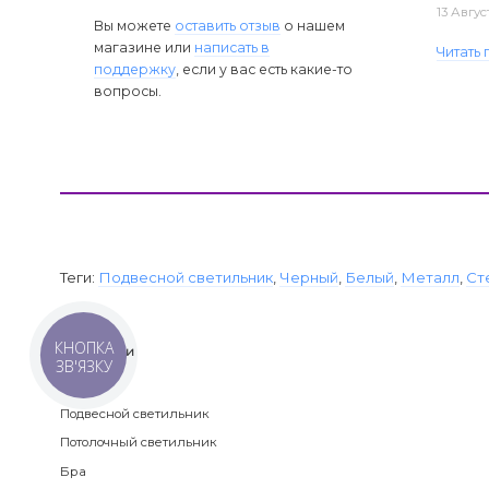
13 Авгус
Вы можете
оставить отзыв
о нашем
магазине или
написать в
Читать
поддержку
, если у вас есть какие-то
вопросы.
Теги:
Подвесной светильник
,
Черный
,
Белый
,
Металл
,
Ст
КНОПКА
Категории
ЗВ'ЯЗКУ
Люстра
Подвесной светильник
Потолочный светильник
Бра