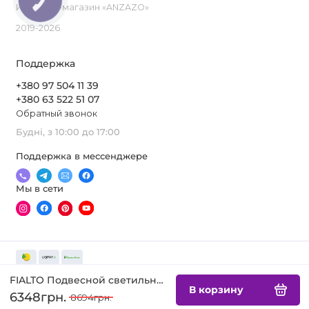
ЗВ'ЯЗКУ
Интернет-магазин «ANZAZO»
2019-2026
Поддержка
+380 97 504 11 39
+380 63 522 51 07
Обратный звонок
Будні, з 10:00 до 17:00
Поддержка в мессенджере
Мы в сети
FIALTO Подвесной светильник
В корзину
6348грн.
8694грн.