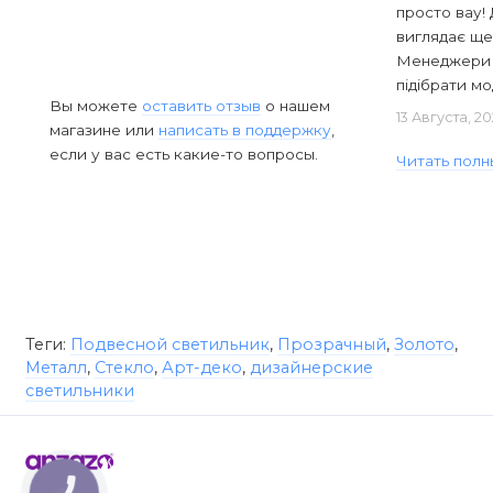
просто вау! 
виглядає ще
Менеджери в
підібрати мод
Вы можете
оставить отзыв
о нашем
13 Августа, 2
магазине или
написать в поддержку
,
если у вас есть какие-то вопросы.
Читать полн
Теги:
Подвесной светильник
,
Прозрачный
,
Золото
,
Металл
,
Стекло
,
Арт-деко
,
дизайнерские
светильники
КНОПКА