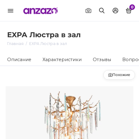
0
EXPA Люстра в зал
Главная
EXPA Люстра в зал
Описание
Характеристики
Отзывы
Вопрос
Похожие