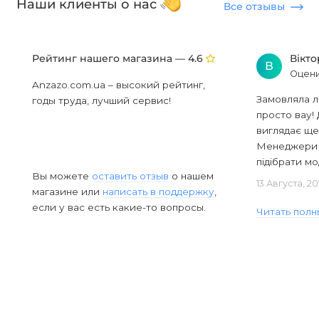
Наши клиенты о нас
Все отзывы
Рейтинг нашего магазина —
Вікт
4.6
В
Оцени
Anzazo.com.ua – высокий рейтинг,
Замовляла л
годы труда, лучший сервис!
просто вау! 
виглядає ще
Менеджери в
підібрати мод
Вы можете
оставить отзыв
о нашем
13 Августа, 2
магазине или
написать в поддержку
,
если у вас есть какие-то вопросы.
Читать полн