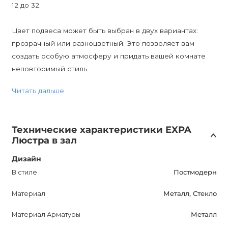
12 до 32.
Цвет подвеса может быть выбран в двух вариантах:
прозрачный или разноцветный. Это позволяет вам
создать особую атмосферу и придать вашей комнате
неповторимый стиль.
Читать дальше
Люстра оснащена возможностью диммирования, что
позволяет создать идеальное освещение в зависимости
от настроения или конкретной ситуации. Для этого вам
Технические характеристики EXPA
потребуются диммируемые лампы, которые можно
Люстра в зал
установить на люстру.
Дизайн
EXPA Дизайнерская люстра отличается стилем
В стиле
Постмодерн
постмодерн, что делает ее идеальным дополнением для
Материал
Металл, Стекло
современных и современных классических интерьеров.
Она также прекрасно смотрится в гостиной, столовой,
Материал Арматуры
Металл
спальне или холле.