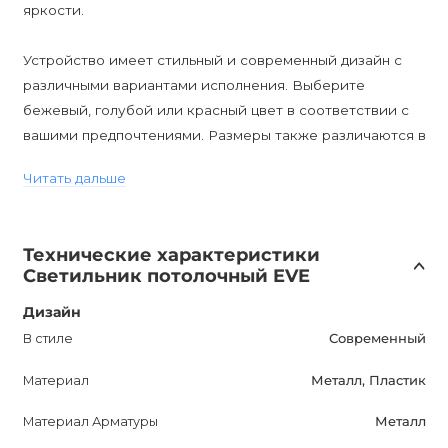
яркости.
Устройство имеет стильный и современный дизайн с
различными вариантами исполнения. Выберите
бежевый, голубой или красный цвет в соответствии с
вашими предпочтениями. Размеры также различаются в
зависимости от варианта исполнения.
Читать дальше
Купив EVE Потолочный светильник, вы получите не
только функциональное освещение, но и стильный
Технические характеристики
элемент декора, который улучшит интерьер вашего
Светильник потолочный EVE
помещения. Гарантия на товар составляет 12 месяцев,
что подтверждает его качество.
Дизайн
В стиле
Современный
Приобрести EVE Потолочный светильник можно в
Материал
Металл, Пластик
Украине через интернет-магазин AnzAzo. Мы
гарантируем доставку по всей стране, лучшие цены и
Материал Арматуры
Металл
скидки. Учтите, что светильник можно использовать в