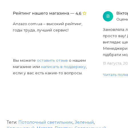
Рейтинг нашего магазина —
Вікт
4.6
В
Оцени
Anzazo.com.ua – высокий рейтинг,
Замовляла л
годы труда, лучший сервис!
просто вау! 
виглядає ще
Менеджери в
підібрати мод
Вы можете
оставить отзыв
о нашем
13 Августа, 2
магазине или
написать в поддержку
,
если у вас есть какие-то вопросы.
Читать полн
Теги:
Потолочный светильник
,
Зеленый
,