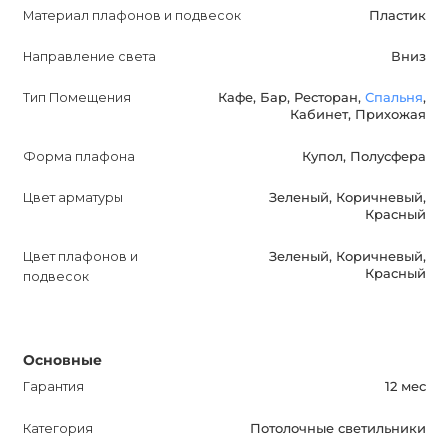
различных комнатах и сделайте выбор, исходя из своих
Материал плафонов и подвесок
Пластик
потребностей и предпочтений. Оптимизируйте
Направление света
Вниз
описание с учетом ключевых характеристик и сделайте
его информативным и привлекательным для
Тип Помещения
Кафе, Бар, Ресторан,
Спальня
,
потенциальных покупателей.
Кабинет, Прихожая
Форма плафона
Купол, Полусфера
Цвет арматуры
Зеленый, Коричневый,
Красный
Цвет плафонов и
Зеленый, Коричневый,
Красный
подвесок
Основные
Гарантия
12 мес
Категория
Потолочные светильники