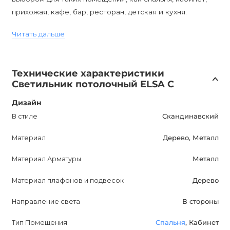
прихожая, кафе, бар, ресторан, детская и кухня.
Читать дальше
Скандинавский стиль светильника придает ему особую
изысканность и шарм. Он будет отлично сочетаться с
любым интерьером, добавляя нотку современности и
Технические характеристики
элегантности.
Светильник потолочный ELSA C
Этот светодиодный потолочный светильник из дерева
Дизайн
не только предлагает красивое освещение, но и
В стиле
Скандинавский
значительно улучшит вашу жизнь. Он создаст
Материал
Дерево, Металл
комфортную и уютную атмосферу, способствуя
релаксации и повышению настроения. Благодаря
Материал Арматуры
Металл
надежной конструкции и гарантии на 12 месяцев, вы
можете быть уверены в качестве и долговечности
Материал плафонов и подвесок
Дерево
этого светильника.
Направление света
В стороны
ELSAC C - это идеальный выбор для тех, кто ценит стиль,
Тип Помещения
Спальня
, Кабинет
комфорт и качество освещения. Проверьте его