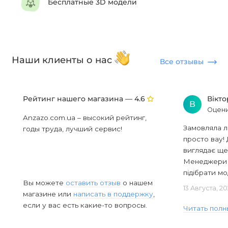
Бесплатные 3D модели
Наши клиенты о нас
Все отзывы
Рейтинг нашего магазина —
Вікт
4.6
В
Оцени
Anzazo.com.ua – высокий рейтинг,
Замовляла л
годы труда, лучший сервис!
просто вау! 
виглядає ще
Менеджери в
підібрати мод
Вы можете
оставить отзыв
о нашем
13 Августа, 2
магазине или
написать в поддержку
,
если у вас есть какие-то вопросы.
Читать полн