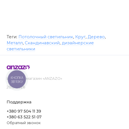
Теги:
Потолочный светильник
,
Круг
,
Дерево
,
Металл
,
Скандинавский
,
дизайнерские
светильники
КНОПКА
Интернет-магазин «ANZAZO»
ЗВ'ЯЗКУ
2019-2026
Поддержка
+380 97 504 11 39
+380 63 522 51 07
Обратный звонок