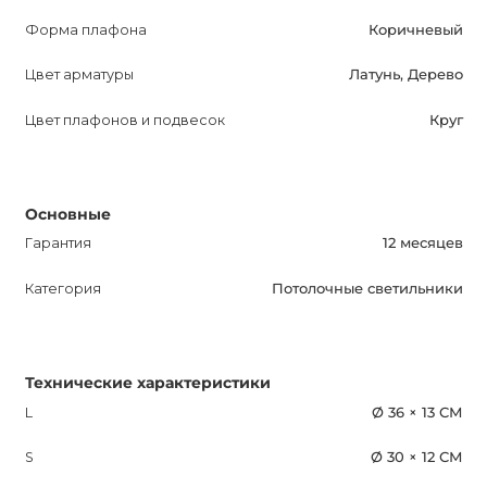
наличие и добавьте неповторимый шарм в свое
Форма плафона
Коричневый
пространство!
Цвет арматуры
Латунь, Дерево
Цвет плафонов и подвесок
Круг
Основные
Гарантия
12 месяцев
Категория
Потолочные светильники
Технические характеристики
L
Ø 36 × 13 СМ
S
Ø 30 × 12 СМ