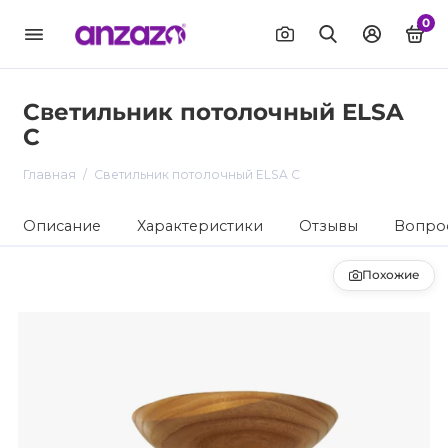
0
Светильник потолочный ELSA
C
Главная
Светильник потолочный ELSA C
Описание
Характеристики
Отзывы
Вопрос
Похожие