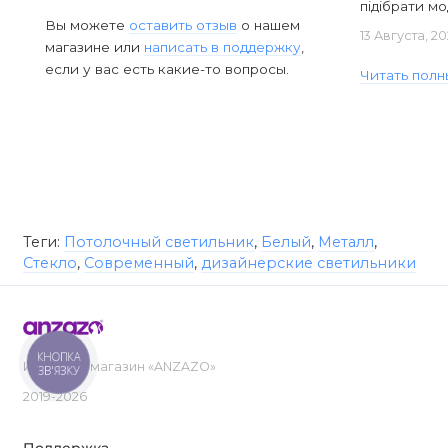
підібрати мод
Вы можете
оставить отзыв
о нашем
13 Августа, 2
магазине или
написать в поддержку
,
если у вас есть какие-то вопросы.
Читать полн
Теги:
Потолочный светильник
,
Белый
,
Металл
,
Стекло
,
Современный
,
дизайнерские светильники
КНОПКА
Интернет-магазин «ANZAZO»
ЗВ'ЯЗКУ
2019-2026