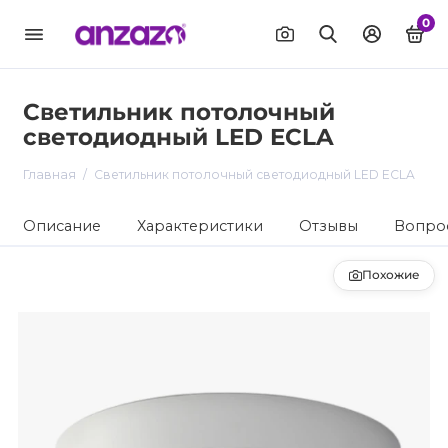
0
Светильник потолочный
светодиодный LED ECLA
Главная
Светильник потолочный светодиодный LED ECLA
Описание
Характеристики
Отзывы
Вопрос
Похожие