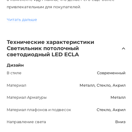
привлекательным для покупателей.
Сертифицированная степень защиты IP20 и цоколь LED
Читать дальше
обеспечивают безопасность использования и удобство
установки.
Цена указана за размер "М". Приобретите потолочный
Технические характеристики
светильник ECLA и преобразите свое пространство в
Светильник потолочный
элегантное и стильное место.
светодиодный LED ECLA
Дизайн
В стиле
Современный
Материал
Металл, Стекло, Акрил
Материал Арматуры
Металл
Материал плафонов и подвесок
Стекло, Акрил
Направление света
Вниз